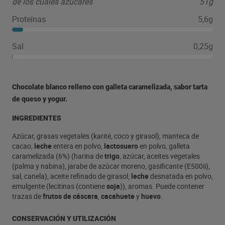
de los cuales azúcares
51g
Proteínas
5,6g
Sal
0,25g
Chocolate blanco relleno con galleta caramelizada, sabor tarta
de queso y yogur.
INGREDIENTES
Azúcar, grasas vegetales (karité, coco y girasol), manteca de
cacao,
leche
entera en polvo,
lactosuero
en polvo, galleta
caramelizada (6%) (harina de
trigo
, azúcar, aceites vegetales
(palma y nabina), jarabe de azúcar moreno, gasificante (E500ii),
sal, canela), aceite refinado de girasol,
leche
desnatada en polvo,
emulgente (lecitinas (contiene
soja
)), aromas. Puede contener
trazas de
frutos de cáscara
,
cacahuete
y
huevo
.
CONSERVACIÓN Y UTILIZACIÓN