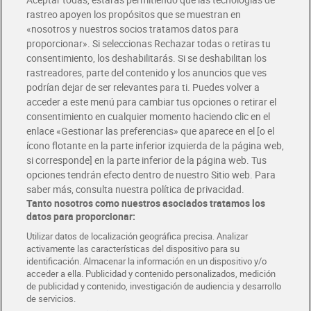
rastreo apoyen los propósitos que se muestran en
«nosotros y nuestros socios tratamos datos para
Glovo y Uber Eats
proporcionar». Si seleccionas Rechazar todas o retiras tu
Solicita tu factura de Glovo o Uber Eats
consentimiento, los deshabilitarás. Si se deshabilitan los
rastreadores, parte del contenido y los anuncios que ves
podrían dejar de ser relevantes para ti. Puedes volver a
Únete al CLUB Dia
acceder a este menú para cambiar tus opciones o retirar el
Disfruta las ventajas y ofertas exclusivas.
consentimiento en cualquier momento haciendo clic en el
Descárgate la APP Dia
enlace «Gestionar las preferencias» que aparece en el [o el
ícono flotante en la parte inferior izquierda de la página web,
Folletos y Tiendas
si corresponde] en la parte inferior de la página web. Tus
Descubre las mejores ofertas y busca tu tienda más cercana
opciones tendrán efecto dentro de nuestro Sitio web. Para
saber más, consulta nuestra política de privacidad.
Tanto nosotros como nuestros asociados tratamos los
Tarjeta MaX Dia
Te devuelve hasta 8€/mes de tus compras.
datos para proporcionar:
¡Solicita tu tarjeta de crédito aquí!
Utilizar datos de localización geográfica precisa. Analizar
activamente las características del dispositivo para su
RECETAS
COMER MEJOR CADA DIA
EMPLEO
identificación. Almacenar la información en un dispositivo y/o
acceder a ella. Publicidad y contenido personalizados, medición
COLABORA CON DIA
ABRE TU TIENDA
DIA CORPORATE
de publicidad y contenido, investigación de audiencia y desarrollo
de servicios.