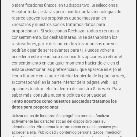
o identificadores únicos, en tu dispositivo. Si seleccionas
Envío gratis por compras superiores a 100€
Aceptar todas, estarás permitiendo que las tecnologías de
Envío estandar por 4,99€
rastreo apoyen los propósitos que se muestran en
«nosotros y nuestros socios tratamos datos para
Glovo y Uber Eats
proporcionar». Si seleccionas Rechazar todas o retiras tu
Solicita tu factura de Glovo o Uber Eats
consentimiento, los deshabilitarás. Si se deshabilitan los
rastreadores, parte del contenido y los anuncios que ves
podrían dejar de ser relevantes para ti. Puedes volver a
Únete al CLUB Dia
acceder a este menú para cambiar tus opciones o retirar el
Disfruta las ventajas y ofertas exclusivas.
consentimiento en cualquier momento haciendo clic en el
Descárgate la APP Dia
enlace «Gestionar las preferencias» que aparece en el [o el
ícono flotante en la parte inferior izquierda de la página web,
Folletos y Tiendas
si corresponde] en la parte inferior de la página web. Tus
Descubre las mejores ofertas y busca tu tienda más cercana
opciones tendrán efecto dentro de nuestro Sitio web. Para
saber más, consulta nuestra política de privacidad.
Tanto nosotros como nuestros asociados tratamos los
Tarjeta MaX Dia
Te devuelve hasta 8€/mes de tus compras.
datos para proporcionar:
¡Solicita tu tarjeta de crédito aquí!
Utilizar datos de localización geográfica precisa. Analizar
activamente las características del dispositivo para su
RECETAS
COMER MEJOR CADA DIA
EMPLEO
identificación. Almacenar la información en un dispositivo y/o
acceder a ella. Publicidad y contenido personalizados, medición
COLABORA CON DIA
ABRE TU TIENDA
DIA CORPORATE