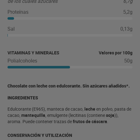
de los cuales azúcares
6,7g
Proteínas
5,2g
Sal
0,13g
VITAMINAS Y MINERALES
Valores por 100g
Polialcoholes
50g
Chocolate con leche con edulcorante. Sin azúcares añadidos*.
INGREDIENTES
Edulcorante (E965), manteca de cacao,
leche
en polvo, pasta de
cacao,
mantequilla
, emulgente (lecitinas (contiene
soja
)),
aroma. Puede contener trazas de
frutos de cáscara
.
CONSERVACIÓN Y UTILIZACIÓN