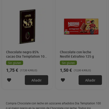
Chocolate negro 85%
Chocolate con leche
cacao Dia Temptation 100
Nestlé Extrafino 125 g
g
Sin gluten
Sin gluten
1,75 €
1,50 €
(17,50 €/KILO)
(12,00 €/KILO)
Añadir
Añadir
Compra Chocolate con leche sin azúcares añadidos Dia Temptation 100
g al mejor precio en la sección de Chocolate con leche. Todos los