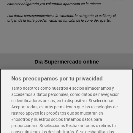
carácter obligatorio y/o voluntario aparezcan en la misma.
Los datos correspondientes a la variedad, la categoría, el calibre y el
origen de la fruta pueden variar en función de la zona de reparto.
Dia Supermercado online
Nos preocupamos por tu privacidad
Pide hoy, recibe hoy
Entrega rápida y en la franja horaria que mejor te venga.
Tanto nosotros como nuestros
4
socios almacenamos y
accedemos a datos personales, como datos de navegación
o identificadores únicos, en tu dispositivo. Si seleccionas
Envío gratis por compras superiores a 100€
Aceptar todas, estarás permitiendo que las tecnologías de
Envío estandar por 4,99€
rastreo apoyen los propósitos que se muestran en
«nosotros y nuestros socios tratamos datos para
Glovo y Uber Eats
proporcionar». Si seleccionas Rechazar todas o retiras tu
Solicita tu factura de Glovo o Uber Eats
consentimiento, los deshabilitarás. Si se deshabilitan los