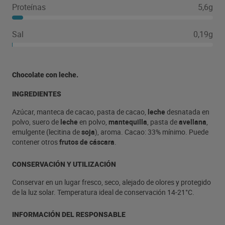
Proteínas
5,6g
Sal
0,19g
Chocolate con leche.
INGREDIENTES
Azúcar, manteca de cacao, pasta de cacao,
leche
desnatada en
polvo, suero de
leche
en polvo,
mantequilla
, pasta de
avellana
,
emulgente (lecitina de
soja
), aroma. Cacao: 33% mínimo. Puede
contener otros
frutos de cáscara
.
CONSERVACIÓN Y UTILIZACIÓN
Conservar en un lugar fresco, seco, alejado de olores y protegido
de la luz solar. Temperatura ideal de conservación 14-21°C.
INFORMACIÓN DEL RESPONSABLE