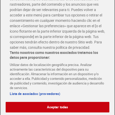
rastreadores, parte del contenido y los anuncios que ves
podrían dejar de ser relevantes para ti. Puedes volver a
Únete al CLUB Dia
acceder a este menú para cambiar tus opciones o retirar el
Disfruta las ventajas y ofertas exclusivas.
consentimiento en cualquier momento haciendo clic en el
Descárgate la APP Dia
enlace «Gestionar las preferencias» que aparece en el [o el
ícono flotante en la parte inferior izquierda de la página web,
Folletos y Tiendas
si corresponde] en la parte inferior de la página web. Tus
Descubre las mejores ofertas y busca tu tienda más cercana
opciones tendrán efecto dentro de nuestro Sitio web. Para
saber más, consulta nuestra política de privacidad.
Tanto nosotros como nuestros asociados tratamos los
Tarjeta MaX Dia
Te devuelve hasta 8€/mes de tus compras.
datos para proporcionar:
¡Solicita tu tarjeta de crédito aquí!
Utilizar datos de localización geográfica precisa. Analizar
activamente las características del dispositivo para su
RECETAS
COMER MEJOR CADA DIA
EMPLEO
identificación. Almacenar la información en un dispositivo y/o
acceder a ella. Publicidad y contenido personalizados, medición
COLABORA CON DIA
ABRE TU TIENDA
DIA CORPORATE
de publicidad y contenido, investigación de audiencia y desarrollo
de servicios.
Lista de asociados (proveedores)
Aceptar todas
Atención al cliente
Español
Español