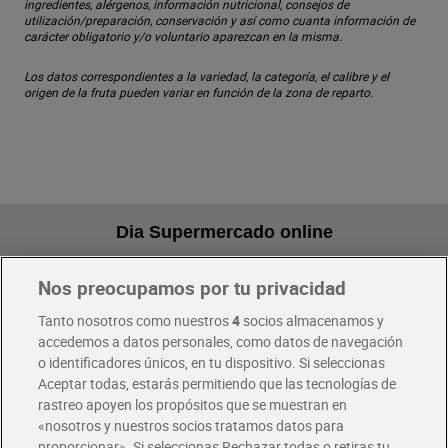
ingredientes, alérgenos, información nutricional, consejos de
utilización/preparación, conservación y así como cuanta información de
carácter obligatorio y/o voluntario aparezcan en la misma.
Los datos correspondientes a la variedad, la categoría, el calibre y el
origen de la fruta pueden variar en función de la zona de reparto.
Dia Supermercado online
Nos preocupamos por tu privacidad
Pide hoy, recibe hoy
Entrega rápida y en la franja horaria que mejor te venga.
Tanto nosotros como nuestros
4
socios almacenamos y
accedemos a datos personales, como datos de navegación
o identificadores únicos, en tu dispositivo. Si seleccionas
Envío gratis por compras superiores a 100€
Aceptar todas, estarás permitiendo que las tecnologías de
Envío estandar por 4,99€
rastreo apoyen los propósitos que se muestran en
«nosotros y nuestros socios tratamos datos para
Glovo y Uber Eats
proporcionar». Si seleccionas Rechazar todas o retiras tu