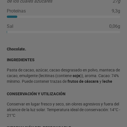
de los cuales azúcares
27g
Proteínas
9,3g
Sal
0,06g
Chocolate.
INGREDIENTES
Pasta de cacao, azúcar, cacao desgrasado en polvo, manteca de
cacao, emulgente (lecitinas (contiene
soja
)), aroma. Cacao: 74%
mínimo. Puede contener trazas de
frutos de cáscara
y
leche
CONSERVACIÓN Y UTILIZACIÓN
Conservar en lugar fresco y seco, sin olores agresivos y fuera del
alcance de la luz solar. Temperatura ideal de conservación: 14°C -
21°C