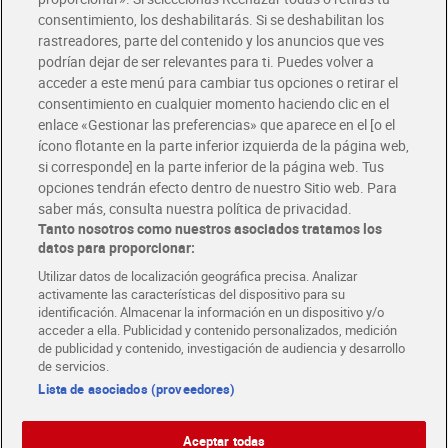
Solicita tu factura de Glovo o Uber Eats
consentimiento, los deshabilitarás. Si se deshabilitan los
rastreadores, parte del contenido y los anuncios que ves
podrían dejar de ser relevantes para ti. Puedes volver a
Únete al CLUB Dia
acceder a este menú para cambiar tus opciones o retirar el
Disfruta las ventajas y ofertas exclusivas.
consentimiento en cualquier momento haciendo clic en el
Descárgate la APP Dia
enlace «Gestionar las preferencias» que aparece en el [o el
ícono flotante en la parte inferior izquierda de la página web,
Folletos y Tiendas
si corresponde] en la parte inferior de la página web. Tus
Descubre las mejores ofertas y busca tu tienda más cercana
opciones tendrán efecto dentro de nuestro Sitio web. Para
saber más, consulta nuestra política de privacidad.
Tanto nosotros como nuestros asociados tratamos los
Tarjeta MaX Dia
Te devuelve hasta 8€/mes de tus compras.
datos para proporcionar:
¡Solicita tu tarjeta de crédito aquí!
Utilizar datos de localización geográfica precisa. Analizar
activamente las características del dispositivo para su
RECETAS
COMER MEJOR CADA DIA
EMPLEO
identificación. Almacenar la información en un dispositivo y/o
acceder a ella. Publicidad y contenido personalizados, medición
COLABORA CON DIA
ABRE TU TIENDA
DIA CORPORATE
de publicidad y contenido, investigación de audiencia y desarrollo
de servicios.
Lista de asociados (proveedores)
Aceptar todas