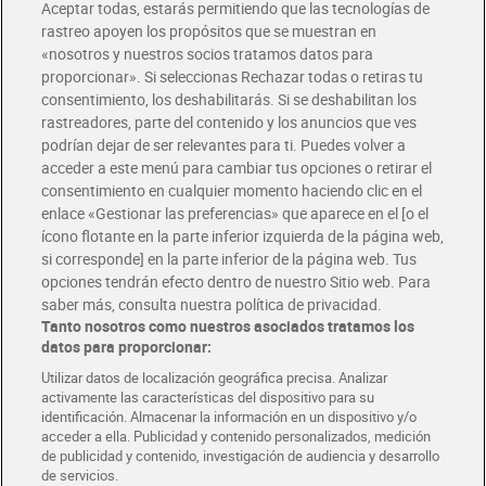
Aceptar todas, estarás permitiendo que las tecnologías de
Envío estandar por 4,99€
rastreo apoyen los propósitos que se muestran en
«nosotros y nuestros socios tratamos datos para
Glovo y Uber Eats
proporcionar». Si seleccionas Rechazar todas o retiras tu
Solicita tu factura de Glovo o Uber Eats
consentimiento, los deshabilitarás. Si se deshabilitan los
rastreadores, parte del contenido y los anuncios que ves
podrían dejar de ser relevantes para ti. Puedes volver a
Únete al CLUB Dia
acceder a este menú para cambiar tus opciones o retirar el
Disfruta las ventajas y ofertas exclusivas.
consentimiento en cualquier momento haciendo clic en el
Descárgate la APP Dia
enlace «Gestionar las preferencias» que aparece en el [o el
ícono flotante en la parte inferior izquierda de la página web,
Folletos y Tiendas
si corresponde] en la parte inferior de la página web. Tus
Descubre las mejores ofertas y busca tu tienda más cercana
opciones tendrán efecto dentro de nuestro Sitio web. Para
saber más, consulta nuestra política de privacidad.
Tanto nosotros como nuestros asociados tratamos los
Tarjeta MaX Dia
Te devuelve hasta 8€/mes de tus compras.
datos para proporcionar:
¡Solicita tu tarjeta de crédito aquí!
Utilizar datos de localización geográfica precisa. Analizar
activamente las características del dispositivo para su
RECETAS
COMER MEJOR CADA DIA
EMPLEO
identificación. Almacenar la información en un dispositivo y/o
acceder a ella. Publicidad y contenido personalizados, medición
COLABORA CON DIA
ABRE TU TIENDA
DIA CORPORATE
de publicidad y contenido, investigación de audiencia y desarrollo
de servicios.