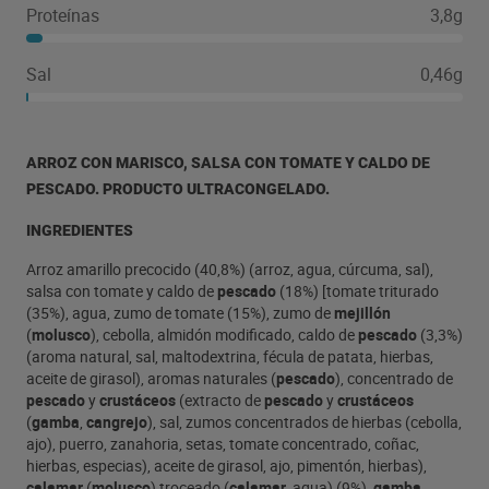
Proteínas
3,8g
Sal
0,46g
ARROZ CON MARISCO, SALSA CON TOMATE Y CALDO DE
PESCADO. PRODUCTO ULTRACONGELADO.
INGREDIENTES
Arroz amarillo precocido (40,8%) (arroz, agua, cúrcuma, sal),
salsa con tomate y caldo de
pescado
(18%) [tomate triturado
(35%), agua, zumo de tomate (15%), zumo de
mejillón
(
molusco
), cebolla, almidón modificado, caldo de
pescado
(3,3%)
(aroma natural, sal, maltodextrina, fécula de patata, hierbas,
aceite de girasol), aromas naturales (
pescado
), concentrado de
pescado
y
crustáceos
(extracto de
pescado
y
crustáceos
(
gamba
,
cangrejo
), sal, zumos concentrados de hierbas (cebolla,
ajo), puerro, zanahoria, setas, tomate concentrado, coñac,
hierbas, especias), aceite de girasol, ajo, pimentón, hierbas),
calamar
(
molusco
) troceado (
calamar
, agua) (9%),
gamba