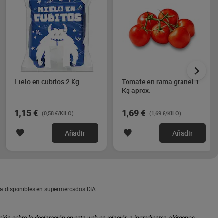
Hielo en cubitos 2 Kg
Tomate en rama granel 1
Kg aprox.
1,15 €
1,69 €
(0,58 €/KILO)
(1,69 €/KILO)
Añadir
Añadir
ra disponibles en supermercados DIA.
ón sobre la declaración en esta web en relación a ingredientes, alérgenos,