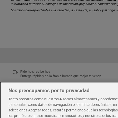
información nutricional, consejos de utilización/preparación, conservación
Los datos correspondientes a la variedad, la categoría, el calibre y el origen
Pide hoy, recibe hoy
Entrega rápida y en la franja horaria que mejor te venga.
Nos preocupamos por tu privacidad
Únete al CLUB Dia
Tanto nosotros como nuestros
4
socios almacenamos y accedemos
Disfruta las ventajas y ofertas exclusivas.
personales, como datos de navegación o identificadores únicos, en t
Descárgate la APP Dia
seleccionas Aceptar todas, estarás permitiendo que las tecnología
los propósitos que se muestran en «nosotros y nuestros socios tr