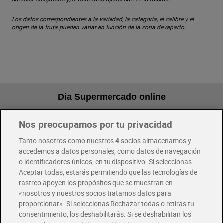
Los datos correspondientes a la variedad, la categoría, el calibre y el
origen de la fruta pueden variar en función de la zona de reparto.
Dia Supermercado online
Nos preocupamos por tu privacidad
Pide hoy, recibe hoy
Entrega rápida y en la franja horaria que mejor te venga.
Tanto nosotros como nuestros
4
socios almacenamos y
accedemos a datos personales, como datos de navegación
o identificadores únicos, en tu dispositivo. Si seleccionas
Envío gratis por compras superiores a 100€
Aceptar todas, estarás permitiendo que las tecnologías de
Envío estandar por 4,99€
rastreo apoyen los propósitos que se muestran en
«nosotros y nuestros socios tratamos datos para
Glovo y Uber Eats
proporcionar». Si seleccionas Rechazar todas o retiras tu
Solicita tu factura de Glovo o Uber Eats
consentimiento, los deshabilitarás. Si se deshabilitan los