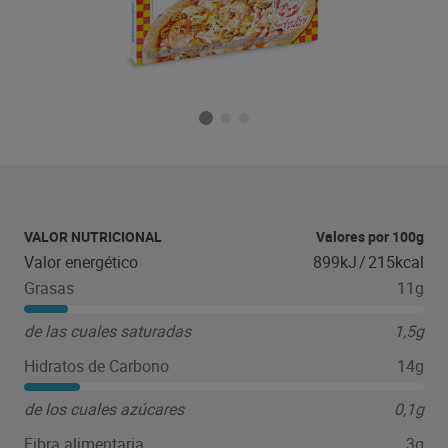
VALOR NUTRICIONAL
Valores por 100g
Valor energético
899kJ
/
215kcal
Grasas
11g
de las cuales saturadas
1,5g
Hidratos de Carbono
14g
de los cuales azúcares
0,1g
Fibra alimentaria
3g