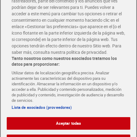
rastreadores, parte del contenido y los anuncios que ves
podrían dejar de ser relevantes para ti. Puedes volver a
Únete al CLUB Dia
acceder a este menú para cambiar tus opciones o retirar el
Disfruta las ventajas y ofertas exclusivas.
consentimiento en cualquier momento haciendo clic en el
Descárgate la APP Dia
enlace «Gestionar las preferencias» que aparece en el [o el
ícono flotante en la parte inferior izquierda de la página web,
Folletos y Tiendas
si corresponde] en la parte inferior de la página web. Tus
Descubre las mejores ofertas y busca tu tienda más cercana
opciones tendrán efecto dentro de nuestro Sitio web. Para
saber más, consulta nuestra política de privacidad.
Tanto nosotros como nuestros asociados tratamos los
Tarjeta MaX Dia
Te devuelve hasta 8€/mes de tus compras.
datos para proporcionar:
¡Solicita tu tarjeta de crédito aquí!
Utilizar datos de localización geográfica precisa. Analizar
activamente las características del dispositivo para su
RECETAS
COMER MEJOR CADA DIA
EMPLEO
identificación. Almacenar la información en un dispositivo y/o
acceder a ella. Publicidad y contenido personalizados, medición
COLABORA CON DIA
ABRE TU TIENDA
DIA CORPORATE
de publicidad y contenido, investigación de audiencia y desarrollo
de servicios.
Lista de asociados (proveedores)
Aceptar todas
Atención al cliente
Español
Español