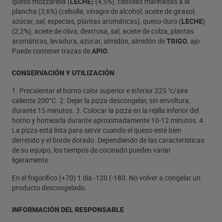
queso mozzarella (
LECHE
) (4,5%), cebollas marinadas a la
plancha (3,6%) (cebolla, vinagre de alcohol, aceite de girasol,
azúcar, sal, especias, plantas aromáticas), queso duro (
LECHE
)
(2,2%), aceite de oliva, dextrosa, sal, aceite de colza, plantas
aromáticas, levadura, azúcar, almidón, almidón de
TRIGO
, ajo.
Puede contener trazas de
APIO
.
CONSERVACIÓN Y UTILIZACIÓN
1. Precalentar el horno calor superior e inferior 225 "c/aire
caliente 200°C. 2. Dejar la pizza descongelar, sin envoltura,
durante 15 minutos. 3. Colocar la pizza en la rejilla inferior del
horno y homearla durante aproximadamente 10-12 minutos. 4.
La pizza está lista para servir cuando el queso esté bien
derretido y el borde dorado. Dependiendo de las caracteristicas
de su equipo, los tiempos de cocinado pueden variar
ligeramente.
En el frigorifico (+70) 1 dia -120 (-180. No volver a congelar un
producto descongelado.
INFORMACIÓN DEL RESPONSABLE