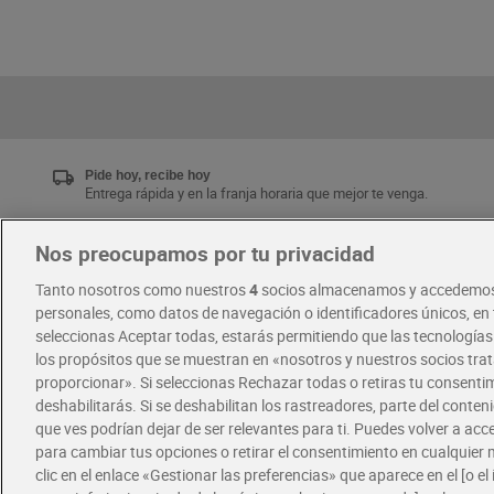
Pide hoy, recibe hoy
Entrega rápida y en la franja horaria que mejor te venga.
Nos preocupamos por tu privacidad
Únete al CLUB Dia
Tanto nosotros como nuestros
4
socios almacenamos y accedemos
Disfruta las ventajas y ofertas exclusivas.
personales, como datos de navegación o identificadores únicos, en t
Descárgate la APP Dia
seleccionas Aceptar todas, estarás permitiendo que las tecnología
los propósitos que se muestran en «nosotros y nuestros socios tr
proporcionar». Si seleccionas Rechazar todas o retiras tu consentim
·
·
RECETAS
COMER MEJOR CADA DIA
deshabilitarás. Si se deshabilitan los rastreadores, parte del conten
que ves podrían dejar de ser relevantes para ti. Puedes volver a ac
para cambiar tus opciones o retirar el consentimiento en cualquie
clic en el enlace «Gestionar las preferencias» que aparece en el [o el 