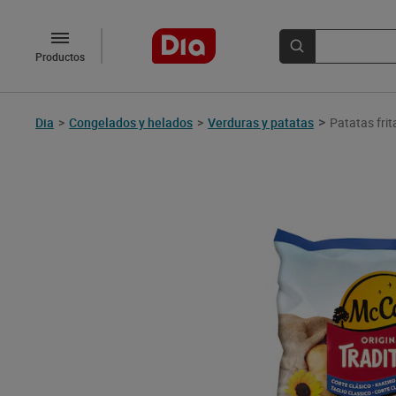
Productos
>
Dia
>
Congelados y helados
>
Verduras y patatas
Patatas frit