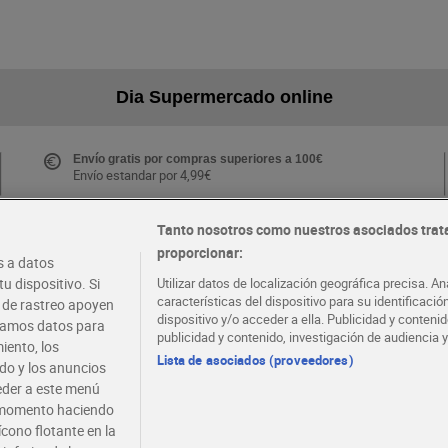
Dia Supermercado online
Envío gratis por compras superiores a 100€
Envío estandar por 4,99€
Tanto nosotros como nuestros asociados trat
proporcionar:
Folletos y Tiendas
 a datos
Descubre las mejores ofertas y busca tu tienda más
u dispositivo. Si
Utilizar datos de localización geográfica precisa. An
cercana
características del dispositivo para su identificaci
s de rastreo apoyen
dispositivo y/o acceder a ella. Publicidad y conten
atamos datos para
publicidad y contenido, investigación de audiencia y
iento, los
·
·
EMPLEO
COLABORA CON DIA
Lista de asociados (proveedores)
ido y los anuncios
ceder a este menú
r momento haciendo
ícono flotante en la