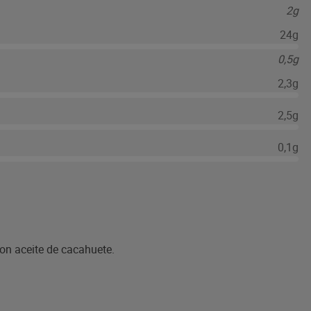
2g
24g
0,5g
2,3g
2,5g
0,1g
con aceite de cacahuete.