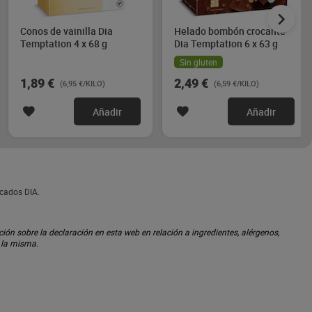
Conos de vainilla Dia
Helado bombón crocante
Temptation 4 x 68 g
Dia Temptation 6 x 63 g
Sin gluten
1,89 €
2,49 €
(6,95 €/KILO)
(6,59 €/KILO)
Añadir
Añadir
rcados DIA.
ón sobre la declaración en esta web en relación a ingredientes, alérgenos,
n la misma.