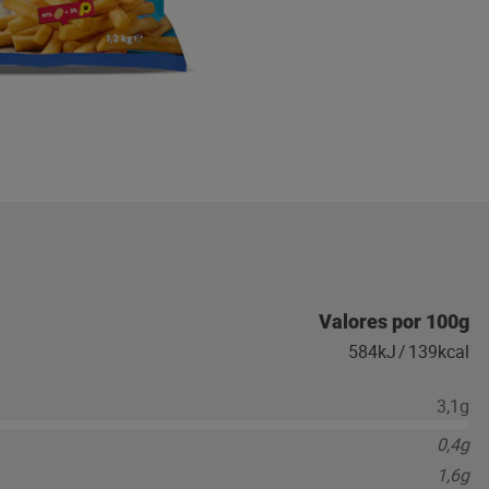
Valores por 100g
584kJ
/
139kcal
3,1g
0,4g
1,6g