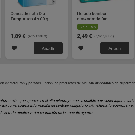
Conos de nata Dia
Helado bombón
Temptation 4 x 68 g
almendrado Dia
Temptation 4 x 90 g
Sin gluten
1,89 €
2,49 €
(6,95 €/KILO)
(6,92 €/KILO)
Añadir
Añadir
ción de Verduras y patatas. Todos los productos de McCain disponibles en superme
ormación que aparece en el etiquetado, ya que es posible que exista alguna variaci
 y así como cuanta información de carácter obligatorio y/o voluntario aparezcan e
 de la fruta pueden variar en función de la zona de reparto.