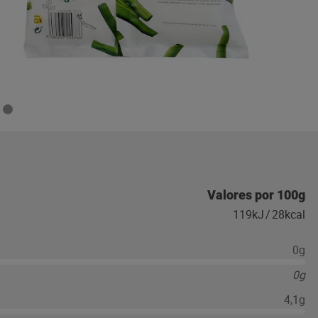
Valores por 100g
119kJ
/
28kcal
0g
0g
4,1g