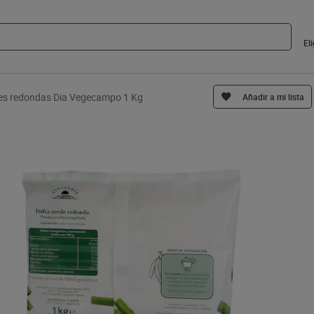
El
es redondas Dia Vegecampo 1 Kg
Añadir a mi lista