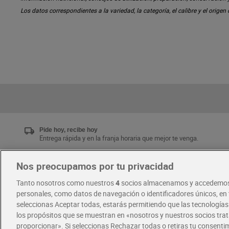
Los datos correspondientes a la variedad, la categoría, el calibre y el origen
Pide hoy, recibe hoy
Entrega rápida y en la franja horaria que mejor te venga.
Nos preocupamos por tu privacidad
Únete al CLUB Dia
Tanto nosotros como nuestros
4
socios almacenamos y accedemos
Disfruta las ventajas y ofertas exclusivas.
personales, como datos de navegación o identificadores únicos, en t
Descárgate la APP Dia
seleccionas Aceptar todas, estarás permitiendo que las tecnología
los propósitos que se muestran en «nosotros y nuestros socios tr
proporcionar». Si seleccionas Rechazar todas o retiras tu consentim
·
·
RECETAS
COMER MEJOR CADA DIA