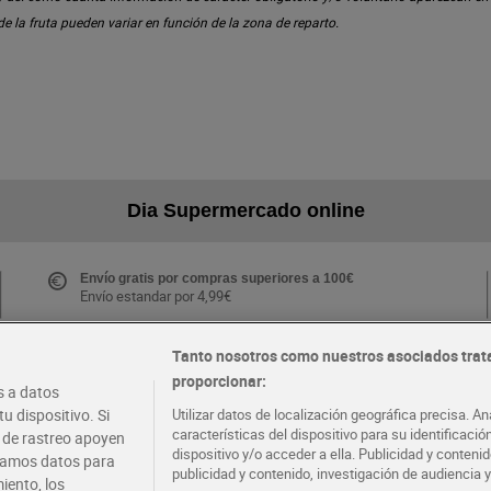
 de la fruta pueden variar en función de la zona de reparto.
Dia Supermercado online
Envío gratis por compras superiores a 100€
Envío estandar por 4,99€
Tanto nosotros como nuestros asociados trat
proporcionar:
Folletos y Tiendas
 a datos
Descubre las mejores ofertas y busca tu tienda más
u dispositivo. Si
Utilizar datos de localización geográfica precisa. An
cercana
características del dispositivo para su identificaci
s de rastreo apoyen
dispositivo y/o acceder a ella. Publicidad y conten
atamos datos para
publicidad y contenido, investigación de audiencia y
iento, los
·
·
EMPLEO
COLABORA CON DIA