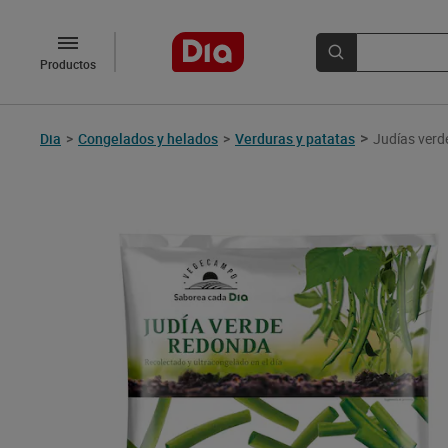
Productos
>
Dia
>
Congelados y helados
>
Verduras y patatas
Judías verd