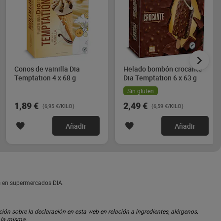
Conos de vainilla Dia
Helado bombón crocante
Temptation 4 x 68 g
Dia Temptation 6 x 63 g
Sin gluten
1,89 €
2,49 €
(6,95 €/KILO)
(6,59 €/KILO)
Añadir
Añadir
s en supermercados DIA.
ón sobre la declaración en esta web en relación a ingredientes, alérgenos,
n la misma.