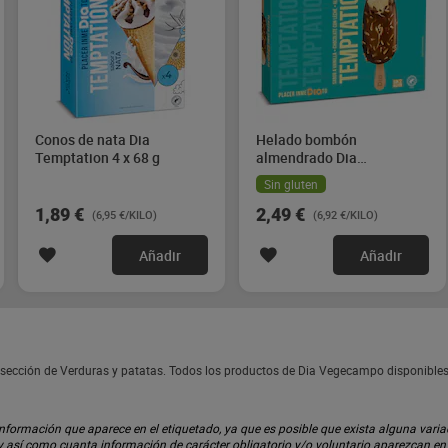
Conos de nata Dia
Helado bombón
Temptation 4 x 68 g
almendrado Dia
Temptation 4 x 90 g
Sin gluten
1,89 €
2,49 €
(6,95 €/KILO)
(6,92 €/KILO)
Añadir
Añadir
sección de Verduras y patatas. Todos los productos de Dia Vegecampo disponible
ormación que aparece en el etiquetado, ya que es posible que exista alguna variaci
 y así como cuanta información de carácter obligatorio y/o voluntario aparezcan e