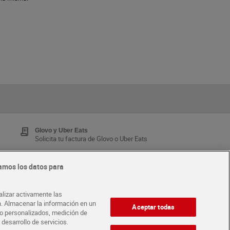
Glovo y Uber Eats
Solicita tu factura de Glovo o Uber Eats
amos los datos para
Tarjeta MaX Dia
Te devuelve hasta 8€/mes de tus compras.
alizar activamente las
¡Solicita tu tarjeta de crédito aquí!
ón. Almacenar la información en un
Aceptar todas
ido personalizados, medición de
 desarrollo de servicios.
·
ABRE TU TIENDA
DIA CORPORATE