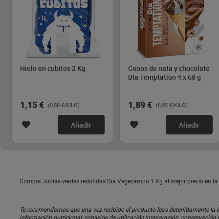
Hielo en cubitos 2 Kg
Conos de nata y chocolate
Dia Temptation 4 x 68 g
1,15 €
1,89 €
(0,58 €/KILO)
(6,95 €/KILO)
Añadir
Añadir
Compra Judías verdes redondas Dia Vegecampo 1 Kg al mejor precio en la 
Te recomendamos que una vez recibido el producto leas detenidamente la inf
información nutricional, consejos de utilización/preparación, conservación