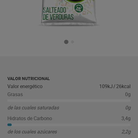
VALOR NUTRICIONAL
Valor energético
109kJ
/
26kcal
Grasas
0g
de las cuales saturadas
0g
Hidratos de Carbono
3,4g
de los cuales azúcares
2,2g