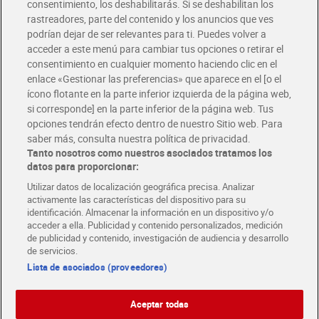
consentimiento, los deshabilitarás. Si se deshabilitan los
rastreadores, parte del contenido y los anuncios que ves
podrían dejar de ser relevantes para ti. Puedes volver a
Únete al CLUB Dia
acceder a este menú para cambiar tus opciones o retirar el
Disfruta las ventajas y ofertas exclusivas.
consentimiento en cualquier momento haciendo clic en el
Descárgate la APP Dia
enlace «Gestionar las preferencias» que aparece en el [o el
ícono flotante en la parte inferior izquierda de la página web,
Folletos y Tiendas
si corresponde] en la parte inferior de la página web. Tus
Descubre las mejores ofertas y busca tu tienda más cercana
opciones tendrán efecto dentro de nuestro Sitio web. Para
saber más, consulta nuestra política de privacidad.
Tanto nosotros como nuestros asociados tratamos los
Tarjeta MaX Dia
Te devuelve hasta 8€/mes de tus compras.
datos para proporcionar:
¡Solicita tu tarjeta de crédito aquí!
Utilizar datos de localización geográfica precisa. Analizar
activamente las características del dispositivo para su
RECETAS
COMER MEJOR CADA DIA
EMPLEO
identificación. Almacenar la información en un dispositivo y/o
acceder a ella. Publicidad y contenido personalizados, medición
COLABORA CON DIA
ABRE TU TIENDA
DIA CORPORATE
de publicidad y contenido, investigación de audiencia y desarrollo
de servicios.
Lista de asociados (proveedores)
Aceptar todas
Atención al cliente
Español
Español