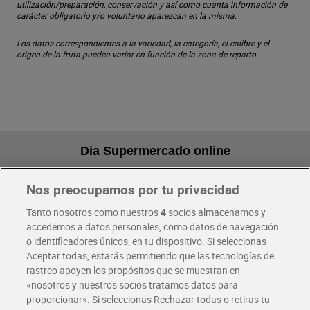
utilización/preparación, conservación y así como cuanta información de
carácter obligatorio y/o voluntario aparezcan en la misma.
Los datos correspondientes a la variedad, la categoría, el calibre y el
origen de la fruta pueden variar en función de la zona de reparto.
Dia Supermercado online
Nos preocupamos por tu privacidad
Pide hoy, recibe hoy
Entrega rápida y en la franja horaria que mejor te venga.
Tanto nosotros como nuestros
4
socios almacenamos y
accedemos a datos personales, como datos de navegación
o identificadores únicos, en tu dispositivo. Si seleccionas
Envío gratis por compras superiores a 100€
Aceptar todas, estarás permitiendo que las tecnologías de
Envío estandar por 4,99€
rastreo apoyen los propósitos que se muestran en
«nosotros y nuestros socios tratamos datos para
Glovo y Uber Eats
proporcionar». Si seleccionas Rechazar todas o retiras tu
Solicita tu factura de Glovo o Uber Eats