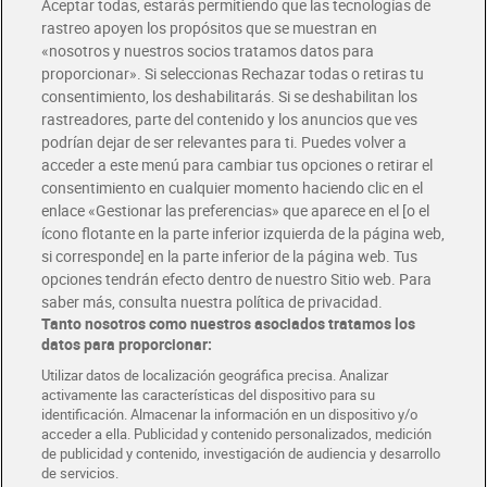
Aceptar todas, estarás permitiendo que las tecnologías de
Envío estandar por 4,99€
rastreo apoyen los propósitos que se muestran en
«nosotros y nuestros socios tratamos datos para
Glovo y Uber Eats
proporcionar». Si seleccionas Rechazar todas o retiras tu
Solicita tu factura de Glovo o Uber Eats
consentimiento, los deshabilitarás. Si se deshabilitan los
rastreadores, parte del contenido y los anuncios que ves
podrían dejar de ser relevantes para ti. Puedes volver a
Únete al CLUB Dia
acceder a este menú para cambiar tus opciones o retirar el
Disfruta las ventajas y ofertas exclusivas.
consentimiento en cualquier momento haciendo clic en el
Descárgate la APP Dia
enlace «Gestionar las preferencias» que aparece en el [o el
ícono flotante en la parte inferior izquierda de la página web,
Folletos y Tiendas
si corresponde] en la parte inferior de la página web. Tus
Descubre las mejores ofertas y busca tu tienda más cercana
opciones tendrán efecto dentro de nuestro Sitio web. Para
saber más, consulta nuestra política de privacidad.
Tanto nosotros como nuestros asociados tratamos los
Tarjeta MaX Dia
Te devuelve hasta 8€/mes de tus compras.
datos para proporcionar:
¡Solicita tu tarjeta de crédito aquí!
Utilizar datos de localización geográfica precisa. Analizar
activamente las características del dispositivo para su
RECETAS
COMER MEJOR CADA DIA
EMPLEO
identificación. Almacenar la información en un dispositivo y/o
acceder a ella. Publicidad y contenido personalizados, medición
COLABORA CON DIA
ABRE TU TIENDA
DIA CORPORATE
de publicidad y contenido, investigación de audiencia y desarrollo
de servicios.