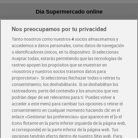
Dia Supermercado online
Nos preocupamos por tu privacidad
Pide hoy, recibe hoy
Entrega rápida y en la franja horaria que mejor te venga.
Tanto nosotros como nuestros
4
socios almacenamos y
accedemos a datos personales, como datos de navegación
o identificadores únicos, en tu dispositivo. Si seleccionas
Envío gratis por compras superiores a 100€
Aceptar todas, estarás permitiendo que las tecnologías de
Envío estandar por 4,99€
rastreo apoyen los propósitos que se muestran en
«nosotros y nuestros socios tratamos datos para
Glovo y Uber Eats
proporcionar». Si seleccionas Rechazar todas o retiras tu
Solicita tu factura de Glovo o Uber Eats
consentimiento, los deshabilitarás. Si se deshabilitan los
rastreadores, parte del contenido y los anuncios que ves
podrían dejar de ser relevantes para ti. Puedes volver a
Únete al CLUB Dia
acceder a este menú para cambiar tus opciones o retirar el
Disfruta las ventajas y ofertas exclusivas.
consentimiento en cualquier momento haciendo clic en el
Descárgate la APP Dia
enlace «Gestionar las preferencias» que aparece en el [o el
ícono flotante en la parte inferior izquierda de la página web,
Folletos y Tiendas
si corresponde] en la parte inferior de la página web. Tus
Descubre las mejores ofertas y busca tu tienda más cercana
opciones tendrán efecto dentro de nuestro Sitio web. Para