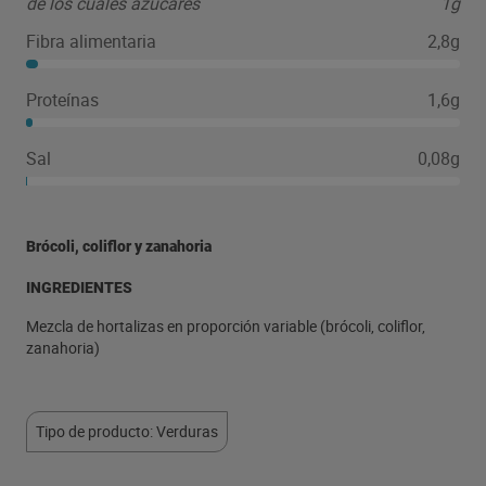
de los cuales azúcares
1g
Fibra alimentaria
2,8g
Proteínas
1,6g
Sal
0,08g
Brócoli, coliflor y zanahoria
INGREDIENTES
Mezcla de hortalizas en proporción variable (brócoli, coliflor,
zanahoria)
Tipo de producto: Verduras