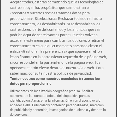
Aceptar todas, estarás permitiendo que las tecnologías de
Envío estandar por 4,99€
rastreo apoyen los propósitos que se muestran en
«nosotros y nuestros socios tratamos datos para
Glovo y Uber Eats
proporcionar». Si seleccionas Rechazar todas o retiras tu
Solicita tu factura de Glovo o Uber Eats
consentimiento, los deshabilitarás. Si se deshabilitan los
rastreadores, parte del contenido y los anuncios que ves
podrían dejar de ser relevantes para ti. Puedes volver a
Únete al CLUB Dia
acceder a este menú para cambiar tus opciones o retirar el
Disfruta las ventajas y ofertas exclusivas.
consentimiento en cualquier momento haciendo clic en el
Descárgate la APP Dia
enlace «Gestionar las preferencias» que aparece en el [o el
ícono flotante en la parte inferior izquierda de la página web,
Folletos y Tiendas
si corresponde] en la parte inferior de la página web. Tus
Descubre las mejores ofertas y busca tu tienda más cercana
opciones tendrán efecto dentro de nuestro Sitio web. Para
saber más, consulta nuestra política de privacidad.
Tanto nosotros como nuestros asociados tratamos los
Tarjeta MaX Dia
Te devuelve hasta 8€/mes de tus compras.
datos para proporcionar:
¡Solicita tu tarjeta de crédito aquí!
Utilizar datos de localización geográfica precisa. Analizar
activamente las características del dispositivo para su
RECETAS
COMER MEJOR CADA DIA
EMPLEO
identificación. Almacenar la información en un dispositivo y/o
acceder a ella. Publicidad y contenido personalizados, medición
COLABORA CON DIA
ABRE TU TIENDA
DIA CORPORATE
de publicidad y contenido, investigación de audiencia y desarrollo
de servicios.