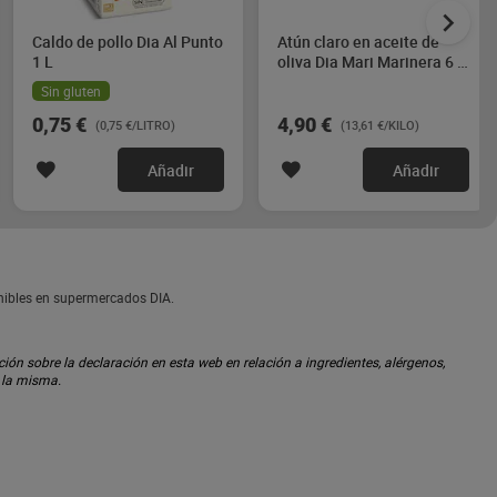
Caldo de pollo Dia Al Punto
Atún claro en aceite de
1 L
oliva Dia Mari Marinera 6 x
60 g
Sin gluten
0,75 €
4,90 €
(0,75 €/LITRO)
(13,61 €/KILO)
Añadir
Añadir
nibles en supermercados DIA.
ón sobre la declaración en esta web en relación a ingredientes, alérgenos,
n la misma.