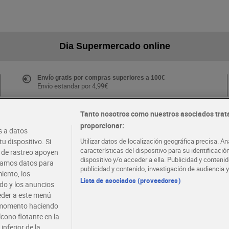
Dia Supermercado online
Envío gratis por compras superiores a 100€
Envío estandar por 4,99€
Tanto nosotros como nuestros asociados trat
proporcionar:
Folletos y Tiendas
 a datos
Descubre las mejores ofertas y busca tu tienda más
u dispositivo. Si
Utilizar datos de localización geográfica precisa. An
cercana
características del dispositivo para su identificaci
s de rastreo apoyen
dispositivo y/o acceder a ella. Publicidad y conten
atamos datos para
publicidad y contenido, investigación de audiencia y
iento, los
·
·
EMPLEO
COLABORA CON DIA
Lista de asociados (proveedores)
ido y los anuncios
ceder a este menú
r momento haciendo
ícono flotante en la
inferior de la