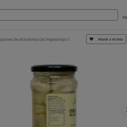
El
Corazones de alcachofas Dia Vegecampo 165 g
Añadir a mi lista