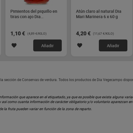
Pimientos del piquillo en
Atún claro al natural Dia
tiras con ajo Dia
Mari Marinera 6 x 60 g
Vegecampo 225 g
1,10 €
4,20 €
(4,89 €/KILO)
(11,67 €/KILO)
Añadir
Añadir
la sección de Conservas de verdura. Todos los productos de Dia Vegecampo dispo
ormación que aparece en el etiquetado, ya que es posible que exista alguna variaci
 y así como cuanta información de carácter obligatorio y/o voluntario aparezcan e
 de la fruta pueden variar en función de la zona de reparto.