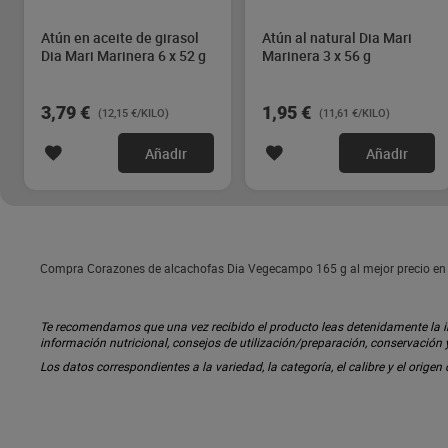
Atún en aceite de girasol
Atún al natural Dia Mari
Dia Mari Marinera 6 x 52 g
Marinera 3 x 56 g
3,79 €
1,95 €
(12,15 €/KILO)
(11,61 €/KILO)
Añadir
Añadir
Compra Corazones de alcachofas Dia Vegecampo 165 g al mejor precio en 
Te recomendamos que una vez recibido el producto leas detenidamente la inf
información nutricional, consejos de utilización/preparación, conservación
Los datos correspondientes a la variedad, la categoría, el calibre y el origen