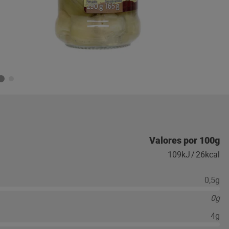
Valores por 100g
109kJ
/
26kcal
0,5g
0g
4g