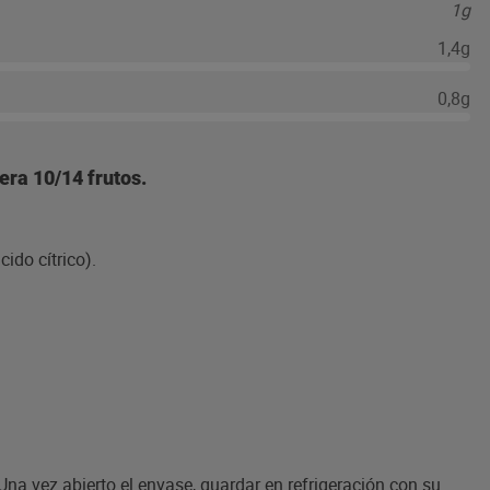
1g
1,4g
0,8g
era 10/14 frutos.
ido cítrico).
na vez abierto el envase, guardar en refrigeración con su