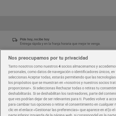
Pide hoy, recibe hoy
Entrega rápida y en la franja horaria que mejor te venga.
Nos preocupamos por tu privacidad
Únete al CLUB Dia
Tanto nosotros como nuestros
4
socios almacenamos y accedemos
Disfruta las ventajas y ofertas exclusivas.
personales, como datos de navegación o identificadores únicos, en t
Descárgate la APP Dia
seleccionas Aceptar todas, estarás permitiendo que las tecnología
los propósitos que se muestran en «nosotros y nuestros socios tr
proporcionar». Si seleccionas Rechazar todas o retiras tu consentim
·
·
RECETAS
COMER MEJOR CADA DIA
deshabilitarás. Si se deshabilitan los rastreadores, parte del conten
que ves podrían dejar de ser relevantes para ti. Puedes volver a ac
para cambiar tus opciones o retirar el consentimiento en cualquie
clic en el enlace «Gestionar las preferencias» que aparece en el [o el 
parte inferior izquierda de la página web, si corresponde] en la parte 