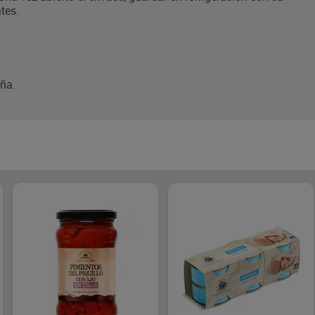
tes.
aña.