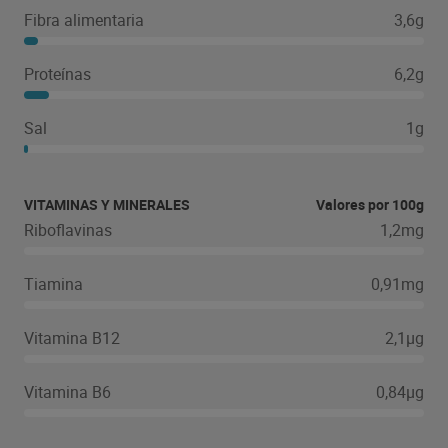
Fibra alimentaria
3,6g
Proteínas
6,2g
Sal
1g
VITAMINAS Y MINERALES
Valores por 100g
Riboflavinas
1,2mg
Tiamina
0,91mg
Vitamina B12
2,1µg
Vitamina B6
0,84µg