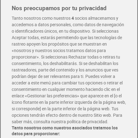
Nos preocupamos por tu privacidad
Pide hoy, recibe hoy
Entrega rápida y en la franja horaria que mejor te venga.
Tanto nosotros como nuestros
4
socios almacenamos y
accedemos a datos personales, como datos de navegación
o identificadores únicos, en tu dispositivo. Si seleccionas
Envío gratis por compras superiores a 100€
Aceptar todas, estarás permitiendo que las tecnologías de
Envío estandar por 4,99€
rastreo apoyen los propósitos que se muestran en
«nosotros y nuestros socios tratamos datos para
Glovo y Uber Eats
proporcionar». Si seleccionas Rechazar todas o retiras tu
Solicita tu factura de Glovo o Uber Eats
consentimiento, los deshabilitarás. Si se deshabilitan los
rastreadores, parte del contenido y los anuncios que ves
podrían dejar de ser relevantes para ti. Puedes volver a
Únete al CLUB Dia
acceder a este menú para cambiar tus opciones o retirar el
Disfruta las ventajas y ofertas exclusivas.
consentimiento en cualquier momento haciendo clic en el
Descárgate la APP Dia
enlace «Gestionar las preferencias» que aparece en el [o el
ícono flotante en la parte inferior izquierda de la página web,
Folletos y Tiendas
si corresponde] en la parte inferior de la página web. Tus
Descubre las mejores ofertas y busca tu tienda más cercana
opciones tendrán efecto dentro de nuestro Sitio web. Para
saber más, consulta nuestra política de privacidad.
Tanto nosotros como nuestros asociados tratamos los
Tarjeta MaX Dia
Te devuelve hasta 8€/mes de tus compras.
datos para proporcionar:
¡Solicita tu tarjeta de crédito aquí!