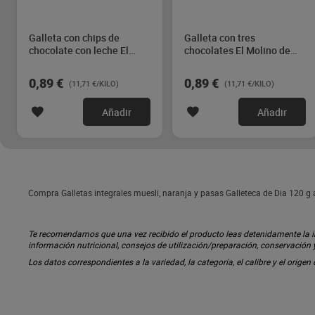
Galleta con chips de
Galleta con tres
chocolate con leche El
chocolates El Molino de
Molino de Dia 76 g
Dia 76 g
0,89 €
0,89 €
(11,71 €/KILO)
(11,71 €/KILO)
Añadir
Añadir
Compra Galletas integrales muesli, naranja y pasas Galleteca de Dia 120 g a
Te recomendamos que una vez recibido el producto leas detenidamente la inf
información nutricional, consejos de utilización/preparación, conservación
Los datos correspondientes a la variedad, la categoría, el calibre y el origen