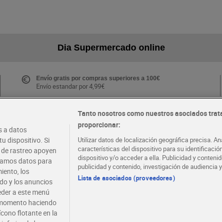
Dia Supermercado online
Envío gratis por compras superiores a 100€
Envío estandar por 4,99€
Tanto nosotros como nuestros asociados trat
proporcionar:
Folletos y Tiendas
 a datos
Descubre las mejores ofertas y busca tu tienda más
u dispositivo. Si
Utilizar datos de localización geográfica precisa. An
cercana
características del dispositivo para su identificaci
s de rastreo apoyen
dispositivo y/o acceder a ella. Publicidad y conten
atamos datos para
publicidad y contenido, investigación de audiencia y
iento, los
·
·
EMPLEO
COLABORA CON DIA
Lista de asociados (proveedores)
ido y los anuncios
ceder a este menú
r momento haciendo
ícono flotante en la