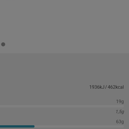
1936kJ
/
462kcal
19g
1,5g
63g