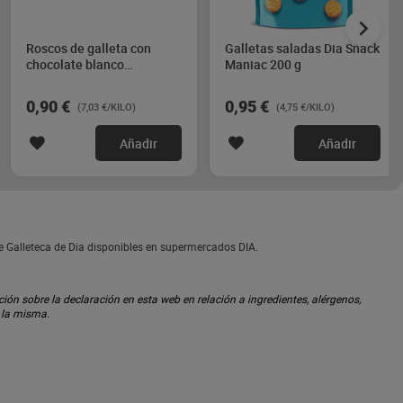
Roscos de galleta con
Galletas saladas Dia Snack
chocolate blanco
Maniac 200 g
chocoaros Galleteca de
Dia 128 g
0,90 €
0,95 €
(7,03 €/KILO)
(4,75 €/KILO)
Añadir
Añadir
de Galleteca de Dia disponibles en supermercados DIA.
ón sobre la declaración en esta web en relación a ingredientes, alérgenos,
n la misma.