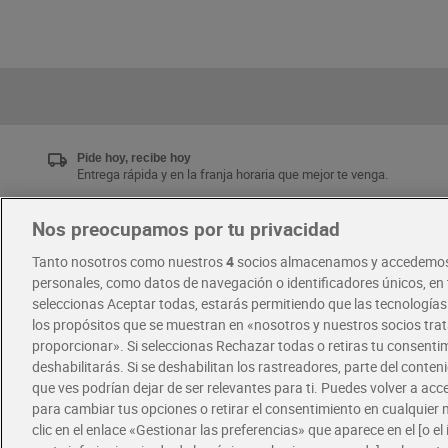
Pide hoy, recibe hoy
Entrega rápida y en la franja horaria que mejor te venga.
Nos preocupamos por tu privacidad
Únete al CLUB Dia
Tanto nosotros como nuestros
4
socios almacenamos y accedemos
Disfruta las ventajas y ofertas exclusivas.
personales, como datos de navegación o identificadores únicos, en t
Descárgate la APP Dia
seleccionas Aceptar todas, estarás permitiendo que las tecnología
los propósitos que se muestran en «nosotros y nuestros socios tr
proporcionar». Si seleccionas Rechazar todas o retiras tu consentim
·
·
RECETAS
COMER MEJOR CADA DIA
deshabilitarás. Si se deshabilitan los rastreadores, parte del conten
que ves podrían dejar de ser relevantes para ti. Puedes volver a ac
para cambiar tus opciones o retirar el consentimiento en cualquie
clic en el enlace «Gestionar las preferencias» que aparece en el [o el 