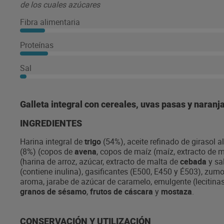
de los cuales azúcares
Fibra alimentaria
Proteínas
Sal
Galleta integral con cereales, uvas pasas y naranja
INGREDIENTES
Harina integral de
trigo
(54%), aceite refinado de girasol a
(8%) (copos de
avena
, copos de maíz (maíz, extracto de 
(harina de arroz, azúcar, extracto de malta de
cebada
y sa
(contiene inulina), gasificantes (E500, E450 y É503), zu
aroma, jarabe de azúcar de caramelo, emulgente (lecitina
granos
de sésamo
,
frutos de cáscara
y
mostaza
.
CONSERVACIÓN Y UTILIZACIÓN