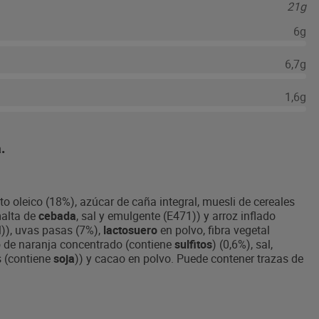
21g
6g
6,7g
1,6g
.
lto oleico (18%), azúcar de caña integral, muesli de cereales
malta de
cebada
, sal y emulgente (E471)) y arroz inflado
l)), uvas pasas (7%),
lactosuero
en polvo, fibra vegetal
mo de naranja concentrado (contiene
sulfitos
) (0,6%), sal,
s (contiene
soja
)) y cacao en polvo. Puede contener trazas de