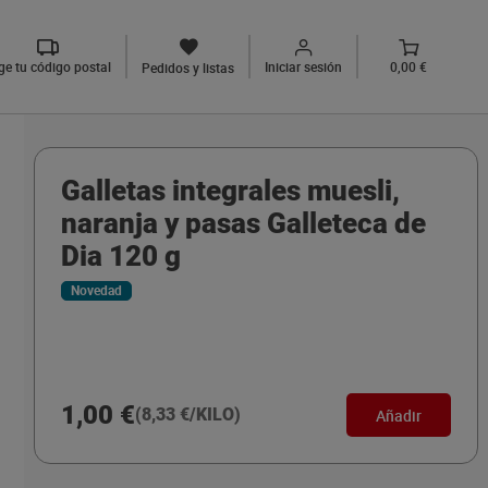
ige tu código postal
Iniciar sesión
0,00 €
Pedidos y listas
Galletas integrales muesli,
naranja y pasas Galleteca de
Dia 120 g
Novedad
1,00 €
(8,33 €/KILO)
Añadir