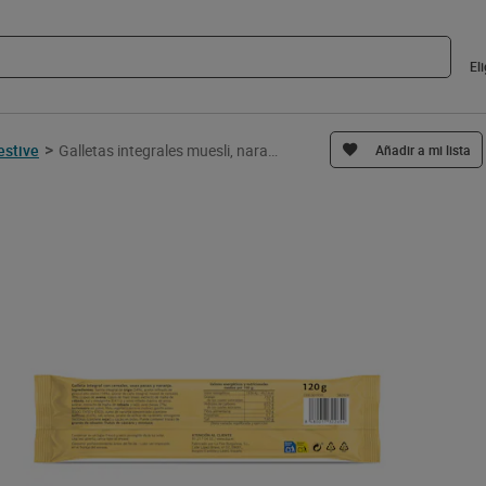
El
>
estive
Galletas integrales muesli, naranja y pasas Galleteca de Dia 120 g
Añadir a mi lista