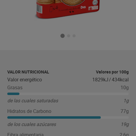
VALOR NUTRICIONAL
Valores por 100g
Valor energético
1829kJ
/
434kcal
Grasas
10g
de las cuales saturadas
1g
Hidratos de Carbono
77g
de los cuales azúcares
19g
Fibra alimentaria
2,6g