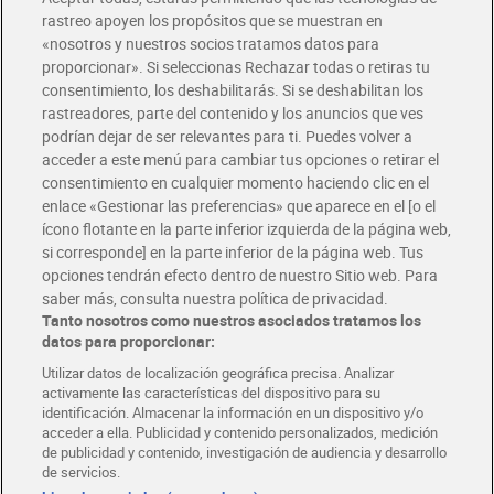
rastreo apoyen los propósitos que se muestran en
«nosotros y nuestros socios tratamos datos para
Glovo y Uber Eats
proporcionar». Si seleccionas Rechazar todas o retiras tu
Solicita tu factura de Glovo o Uber Eats
consentimiento, los deshabilitarás. Si se deshabilitan los
rastreadores, parte del contenido y los anuncios que ves
podrían dejar de ser relevantes para ti. Puedes volver a
Únete al CLUB Dia
acceder a este menú para cambiar tus opciones o retirar el
Disfruta las ventajas y ofertas exclusivas.
consentimiento en cualquier momento haciendo clic en el
Descárgate la APP Dia
enlace «Gestionar las preferencias» que aparece en el [o el
ícono flotante en la parte inferior izquierda de la página web,
Folletos y Tiendas
si corresponde] en la parte inferior de la página web. Tus
Descubre las mejores ofertas y busca tu tienda más cercana
opciones tendrán efecto dentro de nuestro Sitio web. Para
saber más, consulta nuestra política de privacidad.
Tanto nosotros como nuestros asociados tratamos los
Tarjeta MaX Dia
Te devuelve hasta 8€/mes de tus compras.
datos para proporcionar:
¡Solicita tu tarjeta de crédito aquí!
Utilizar datos de localización geográfica precisa. Analizar
activamente las características del dispositivo para su
RECETAS
COMER MEJOR CADA DIA
EMPLEO
identificación. Almacenar la información en un dispositivo y/o
acceder a ella. Publicidad y contenido personalizados, medición
COLABORA CON DIA
ABRE TU TIENDA
DIA CORPORATE
de publicidad y contenido, investigación de audiencia y desarrollo
de servicios.