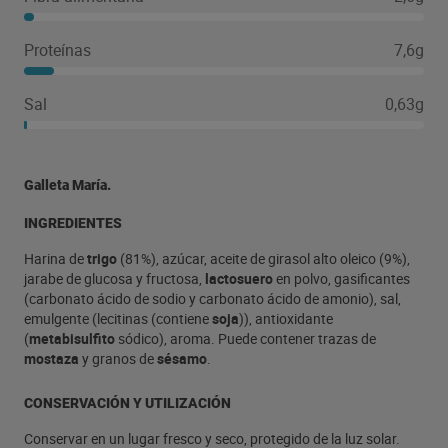
Proteínas
7,6g
Sal
0,63g
Galleta María.
INGREDIENTES
Harina de
trigo
(81%), azúcar, aceite de girasol alto oleico (9%),
jarabe de glucosa y fructosa,
lactosuero
en polvo, gasificantes
(carbonato ácido de sodio y carbonato ácido de amonio), sal,
emulgente (lecitinas (contiene
soja
)), antioxidante
(
metabisulfito
sódico), aroma. Puede contener trazas de
mostaza
y granos de
sésamo
.
CONSERVACIÓN Y UTILIZACIÓN
Conservar en un lugar fresco y seco, protegido de la luz solar.