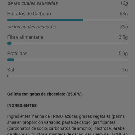
de las cuales saturadas
12g
chispas de chocolate que fue introducida en 1964.
Desde entonces, ha conquistado a generaciones de
Hidratos de Carbono
63g
amantes de los postres gracias a su inconfundible sabor
y textura. Cada galleta está repleta de deliciosas chispas
de los cuales azúcares
30g
de chocolate horneadas en cada bocado, lo que la
convierte en una opción irresistible para quienes
Fibra alimentaria
3,5g
disfrutan de los clásicos dulces horneados.
Proteínas
5,8g
Sal
1g
Galleta con gotas de chocolate (25,6 %).
INGREDIENTES
Ingredientes: harina de TRIGO, azúcar, grasas vegetales (palma,
shea en proporción variable), pasta de cacao, gasificantes
(carbonatos de sodio, carbonatos de amonio), dextrosa, jarabe
de glucosa y fructosa, manteca de cacao, sal, suero de LECHE en