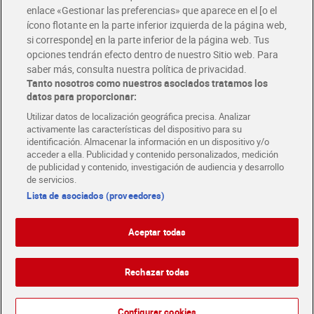
enlace «Gestionar las preferencias» que aparece en el [o el
ícono flotante en la parte inferior izquierda de la página web,
Folletos y Tiendas
si corresponde] en la parte inferior de la página web. Tus
Descubre las mejores ofertas y busca tu tienda más cercana
opciones tendrán efecto dentro de nuestro Sitio web. Para
saber más, consulta nuestra política de privacidad.
Tanto nosotros como nuestros asociados tratamos los
Tarjeta MaX Dia
Te devuelve hasta 8€/mes de tus compras.
datos para proporcionar:
¡Solicita tu tarjeta de crédito aquí!
Utilizar datos de localización geográfica precisa. Analizar
activamente las características del dispositivo para su
RECETAS
COMER MEJOR CADA DIA
EMPLEO
identificación. Almacenar la información en un dispositivo y/o
acceder a ella. Publicidad y contenido personalizados, medición
COLABORA CON DIA
ABRE TU TIENDA
DIA CORPORATE
de publicidad y contenido, investigación de audiencia y desarrollo
de servicios.
Lista de asociados (proveedores)
Aceptar todas
Atención al cliente
Español
Español
Català
Rechazar todas
English
Política de privacidad
Política de cookies
Português
Configurar cookies