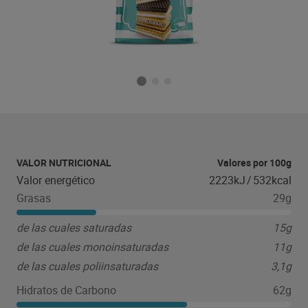
VALOR NUTRICIONAL
Valores por 100g
Valor energético
2223kJ
/
532kcal
Grasas
29g
de las cuales saturadas
15g
de las cuales monoinsaturadas
11g
de las cuales poliinsaturadas
3,1g
Hidratos de Carbono
62g