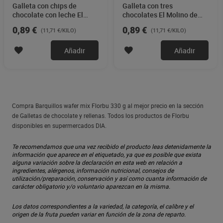
Galleta con chips de
Galleta con tres
chocolate con leche El
chocolates El Molino de
Molino de Dia 76 g
Dia 76 g
0,89 €
0,89 €
(11,71 €/KILO)
(11,71 €/KILO)
Añadir
Añadir
Compra Barquillos wafer mix Florbu 330 g al mejor precio en la sección
de Galletas de chocolate y rellenas. Todos los productos de Florbu
disponibles en supermercados DIA.
Te recomendamos que una vez recibido el producto leas detenidamente la
información que aparece en el etiquetado, ya que es posible que exista
alguna variación sobre la declaración en esta web en relación a
ingredientes, alérgenos, información nutricional, consejos de
utilización/preparación, conservación y así como cuanta información de
carácter obligatorio y/o voluntario aparezcan en la misma.
Los datos correspondientes a la variedad, la categoría, el calibre y el
origen de la fruta pueden variar en función de la zona de reparto.