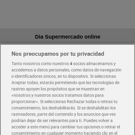
Dia Supermercado online
Nos preocupamos por tu privacidad
Pide hoy, recibe hoy
Entrega rápida y en la franja horaria que mejor te venga.
Tanto nosotros como nuestros
4
socios almacenamos y
accedemos a datos personales, como datos de navegación
o identificadores únicos, en tu dispositivo. Si seleccionas
Envío gratis por compras superiores a 100€
Aceptar todas, estarás permitiendo que las tecnologías de
Envío estandar por 4,99€
rastreo apoyen los propósitos que se muestran en
«nosotros y nuestros socios tratamos datos para
Glovo y Uber Eats
proporcionar». Si seleccionas Rechazar todas o retiras tu
Solicita tu factura de Glovo o Uber Eats
consentimiento, los deshabilitarás. Si se deshabilitan los
rastreadores, parte del contenido y los anuncios que ves
podrían dejar de ser relevantes para ti. Puedes volver a
Únete al CLUB Dia
acceder a este menú para cambiar tus opciones o retirar el
Disfruta las ventajas y ofertas exclusivas.
consentimiento en cualquier momento haciendo clic en el
Descárgate la APP Dia