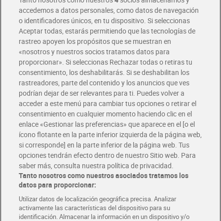
accedemos a datos personales, como datos de navegación
o identificadores únicos, en tu dispositivo. Si seleccionas
Envío gratis por compras superiores a 100€
Aceptar todas, estarás permitiendo que las tecnologías de
Envío estandar por 4,99€
rastreo apoyen los propósitos que se muestran en
«nosotros y nuestros socios tratamos datos para
Glovo y Uber Eats
proporcionar». Si seleccionas Rechazar todas o retiras tu
Solicita tu factura de Glovo o Uber Eats
consentimiento, los deshabilitarás. Si se deshabilitan los
rastreadores, parte del contenido y los anuncios que ves
podrían dejar de ser relevantes para ti. Puedes volver a
Únete al CLUB Dia
acceder a este menú para cambiar tus opciones o retirar el
Disfruta las ventajas y ofertas exclusivas.
consentimiento en cualquier momento haciendo clic en el
Descárgate la APP Dia
enlace «Gestionar las preferencias» que aparece en el [o el
ícono flotante en la parte inferior izquierda de la página web,
Folletos y Tiendas
si corresponde] en la parte inferior de la página web. Tus
Descubre las mejores ofertas y busca tu tienda más cercana
opciones tendrán efecto dentro de nuestro Sitio web. Para
saber más, consulta nuestra política de privacidad.
Tanto nosotros como nuestros asociados tratamos los
Tarjeta MaX Dia
Te devuelve hasta 8€/mes de tus compras.
datos para proporcionar:
¡Solicita tu tarjeta de crédito aquí!
Utilizar datos de localización geográfica precisa. Analizar
activamente las características del dispositivo para su
RECETAS
COMER MEJOR CADA DIA
EMPLEO
identificación. Almacenar la información en un dispositivo y/o