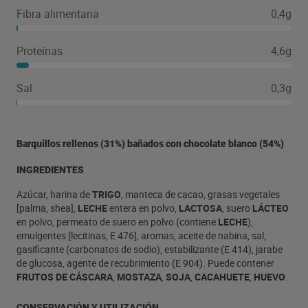
Fibra alimentaria
0,4g
Proteínas
4,6g
Sal
0,3g
Barquillos rellenos (31%) bañados con chocolate blanco (54%)
INGREDIENTES
Azúcar, harina de
TRIGO
, manteca de cacao, grasas vegetales
[palma, shea],
LECHE
entera en polvo,
LACTOSA
, suero
LÁCTEO
en polvo, permeato de suero en polvo (contiene
LECHE
),
emulgentes [lecitinas, E 476], aromas, aceite de nabina, sal,
gasificante (carbonatos de sodio), estabilizante (E 414), jarabe
de glucosa, agente de recubrimiento (E 904). Puede contener
FRUTOS DE CÁSCARA
,
MOSTAZA
,
SOJA
,
CACAHUETE
,
HUEVO
.
CONSERVACIÓN Y UTILIZACIÓN