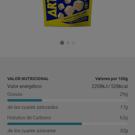
VALOR NUTRICIONAL
Valores por 100g
Valor energético
2208kJ
/
528kcal
Grasas
29g
de las cuales saturadas
17g
Hidratos de Carbono
62g
de los cuales azúcares
52g