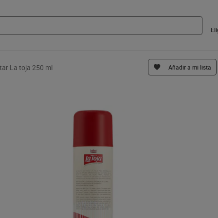
El
ar La toja 250 ml
Añadir a mi lista