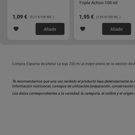
Triple Action 100 ml
1,09 €
1,95 €
(0,11 €/100 ML.)
(1,95 €/100 ML.)
Añadir
Añadir
Compra Espuma de afeitar La toja 250 ml al mejor precio en la sección de 
Te recomendamos que una vez recibido el producto leas detenidamente la inf
información nutricional, consejos de utilización/preparación, conservación
Los datos correspondientes a la variedad, la categoría, el calibre y el origen