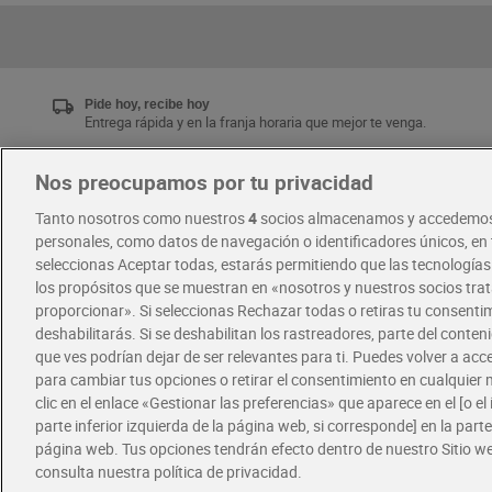
Pide hoy, recibe hoy
Entrega rápida y en la franja horaria que mejor te venga.
Nos preocupamos por tu privacidad
Únete al CLUB Dia
Tanto nosotros como nuestros
4
socios almacenamos y accedemos
Disfruta las ventajas y ofertas exclusivas.
personales, como datos de navegación o identificadores únicos, en t
Descárgate la APP Dia
seleccionas Aceptar todas, estarás permitiendo que las tecnología
los propósitos que se muestran en «nosotros y nuestros socios tr
proporcionar». Si seleccionas Rechazar todas o retiras tu consentim
·
·
RECETAS
COMER MEJOR CADA DIA
deshabilitarás. Si se deshabilitan los rastreadores, parte del conten
que ves podrían dejar de ser relevantes para ti. Puedes volver a ac
para cambiar tus opciones o retirar el consentimiento en cualquie
clic en el enlace «Gestionar las preferencias» que aparece en el [o el 
parte inferior izquierda de la página web, si corresponde] en la parte 
página web. Tus opciones tendrán efecto dentro de nuestro Sitio w
consulta nuestra política de privacidad.
Política de privacidad
Política de cookies
A