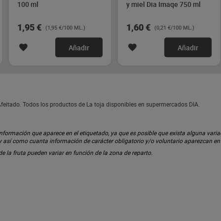
100 ml
y miel Dia Imaqe 750 ml
1,95 €
1,60 €
(1,95 €/100 ML.)
(0,21 €/100 ML.)
Añadir
Añadir
Afeitado. Todos los productos de La toja disponibles en supermercados DIA.
ormación que aparece en el etiquetado, ya que es posible que exista alguna variaci
 y así como cuanta información de carácter obligatorio y/o voluntario aparezcan e
 de la fruta pueden variar en función de la zona de reparto.