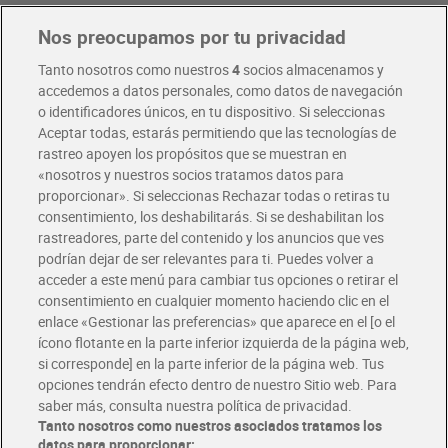
Nos preocupamos por tu privacidad
Pide hoy, recibe hoy
Entrega rápida y en la franja horaria que mejor te venga.
Tanto nosotros como nuestros
4
socios almacenamos y
accedemos a datos personales, como datos de navegación
o identificadores únicos, en tu dispositivo. Si seleccionas
Envío gratis por compras superiores a 100€
Aceptar todas, estarás permitiendo que las tecnologías de
Envío estandar por 4,99€
rastreo apoyen los propósitos que se muestran en
«nosotros y nuestros socios tratamos datos para
Glovo y Uber Eats
proporcionar». Si seleccionas Rechazar todas o retiras tu
Solicita tu factura de Glovo o Uber Eats
consentimiento, los deshabilitarás. Si se deshabilitan los
rastreadores, parte del contenido y los anuncios que ves
podrían dejar de ser relevantes para ti. Puedes volver a
Únete al CLUB Dia
acceder a este menú para cambiar tus opciones o retirar el
Disfruta las ventajas y ofertas exclusivas.
consentimiento en cualquier momento haciendo clic en el
Descárgate la APP Dia
enlace «Gestionar las preferencias» que aparece en el [o el
ícono flotante en la parte inferior izquierda de la página web,
Folletos y Tiendas
si corresponde] en la parte inferior de la página web. Tus
Descubre las mejores ofertas y busca tu tienda más cercana
opciones tendrán efecto dentro de nuestro Sitio web. Para
saber más, consulta nuestra política de privacidad.
Tanto nosotros como nuestros asociados tratamos los
Tarjeta MaX Dia
Te devuelve hasta 8€/mes de tus compras.
datos para proporcionar: