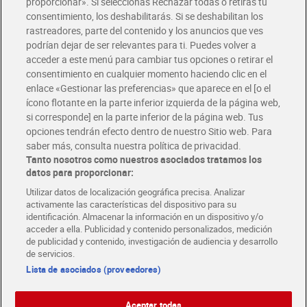
proporcionar». Si seleccionas Rechazar todas o retiras tu
Solicita tu factura de Glovo o Uber Eats
consentimiento, los deshabilitarás. Si se deshabilitan los
rastreadores, parte del contenido y los anuncios que ves
podrían dejar de ser relevantes para ti. Puedes volver a
Únete al CLUB Dia
acceder a este menú para cambiar tus opciones o retirar el
Disfruta las ventajas y ofertas exclusivas.
consentimiento en cualquier momento haciendo clic en el
Descárgate la APP Dia
enlace «Gestionar las preferencias» que aparece en el [o el
ícono flotante en la parte inferior izquierda de la página web,
Folletos y Tiendas
si corresponde] en la parte inferior de la página web. Tus
Descubre las mejores ofertas y busca tu tienda más cercana
opciones tendrán efecto dentro de nuestro Sitio web. Para
saber más, consulta nuestra política de privacidad.
Tanto nosotros como nuestros asociados tratamos los
Tarjeta MaX Dia
Te devuelve hasta 8€/mes de tus compras.
datos para proporcionar:
¡Solicita tu tarjeta de crédito aquí!
Utilizar datos de localización geográfica precisa. Analizar
activamente las características del dispositivo para su
RECETAS
COMER MEJOR CADA DIA
EMPLEO
identificación. Almacenar la información en un dispositivo y/o
acceder a ella. Publicidad y contenido personalizados, medición
COLABORA CON DIA
ABRE TU TIENDA
DIA CORPORATE
de publicidad y contenido, investigación de audiencia y desarrollo
de servicios.
Lista de asociados (proveedores)
Aceptar todas