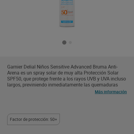
Garnier Delial Niños Sensitive Advanced Bruma Anti-
Arena es un spray solar de muy alta Protección Solar
SPF50, que protege frente a los rayos UVB y UVA incluso
largos, previniendo inmediatamente las quemaduras
solares y los daños de la piel a largo plazo. Fórmula de
Más información
rápida absorción, muy resistente al agua, sin perfume,
no pegajoso. Fórmula hipoalergénica. Testado bajo
control pediátrico. Fórmula de tacto seco no contiene
alcohol y es invisible a la piel. Formulada con tecnología
Factor de protección: 50+
Ceramide Protect que mantiene la piel hidratada y la
función barrera de la piel intacta. Garnier apoya la Liga
Europea contra el Cáncer en la prevención del cáncer de