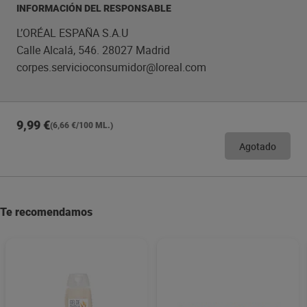
piel.
INFORMACIÓN DEL RESPONSABLE
L’ORÉAL ESPAÑA S.A.U
Calle Alcalá, 546. 28027 Madrid
corpes.servicioconsumidor@loreal.com
9,99 €
(6,66 €/100 ML.)
Agotado
Te recomendamos