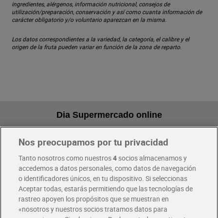
ingredientes, alérgenos, información nutricional, consejos de
utilización/preparación, conservación y así como cuanta información de
carácter obligatorio y/o voluntario aparezcan en la misma.
Los datos correspondientes a la variedad, la categoría, el calibre y el
origen de la fruta pueden variar en función de la zona de reparto.
Dia Supermercado online
Nos preocupamos por tu privacidad
Pide hoy, recibe hoy
Entrega rápida y en la franja horaria que mejor te venga.
Tanto nosotros como nuestros
4
socios almacenamos y
accedemos a datos personales, como datos de navegación
o identificadores únicos, en tu dispositivo. Si seleccionas
Envío gratis por compras superiores a 100€
Aceptar todas, estarás permitiendo que las tecnologías de
Envío estandar por 4,99€
rastreo apoyen los propósitos que se muestran en
«nosotros y nuestros socios tratamos datos para
Glovo y Uber Eats