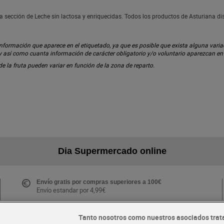
a sección de Leche sin lactosa y enriquecidas. Todos los productos de Asturiana d
ormación que aparece en el etiquetado, ya que es posible que exista alguna variaci
 y así como cuanta información de carácter obligatorio y/o voluntario aparezcan e
 de la fruta pueden variar en función de la zona de reparto.
Dia Supermercado online
Envío gratis por compras superiores a 100€
Envío estandar por 4,99€
Tanto nosotros como nuestros asociados trat