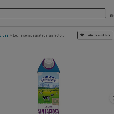
El
>
ecidas
Leche semidesnatada sin lactosa Asturiana 1 L
Añadir a mi lista