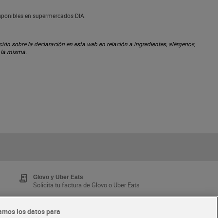
isponibles en supermercados DIA.
ón sobre la declaración en esta web en relación a ingredientes, alérgenos,
n la misma.
Glovo y Uber Eats
Solicita tu factura de Glovo o Uber Eats
amos los datos para