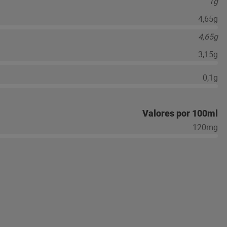
1g
4,65g
4,65g
3,15g
0,1g
Valores por 100ml
120mg