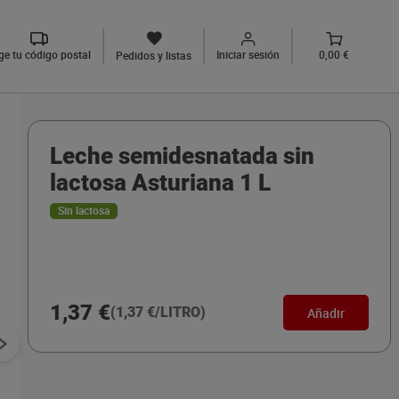
ige tu código postal
Iniciar sesión
0,00 €
Pedidos y listas
Leche semidesnatada sin
lactosa Asturiana 1 L
Sin lactosa
1,37 €
(1,37 €/LITRO)
Añadir