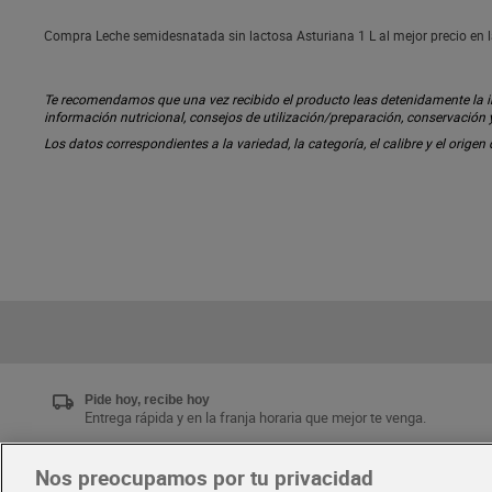
Compra Leche semidesnatada sin lactosa Asturiana 1 L al mejor precio en l
Te recomendamos que una vez recibido el producto leas detenidamente la inf
información nutricional, consejos de utilización/preparación, conservación
Los datos correspondientes a la variedad, la categoría, el calibre y el origen
Pide hoy, recibe hoy
Entrega rápida y en la franja horaria que mejor te venga.
Nos preocupamos por tu privacidad