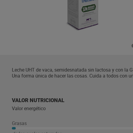
Leche UHT de vaca, semidesnatada sin lactosa y con la Ga
Una forma única de hacer las cosas. Cuida a todos con un
necesarios. La leche semidesnatada sin lactosa de siemp
es más fácil servir y conservar la leche perfectamente.
VALOR NUTRICIONAL
Valor energético
Grasas