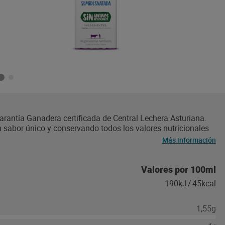
rantía Ganadera certificada de Central Lechera Asturiana.
 sabor único y conservando todos los valores nutricionales
re en un moderno envase de cartón. Además, con este tapón
Más información
Valores por 100ml
190kJ
/
45kcal
1,55g