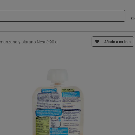
El
e manzana y plátano Nestlé 90 g
Añadir a mi lista