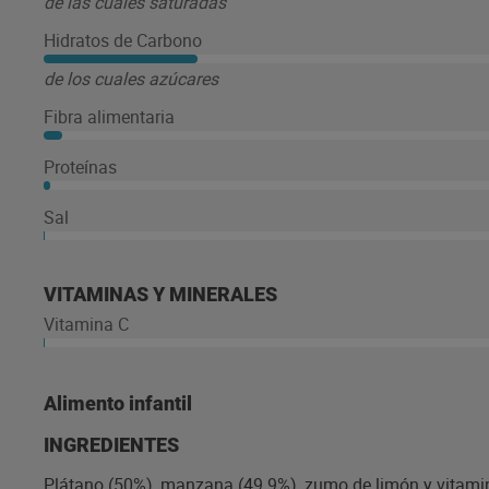
de las cuales saturadas
Hidratos de Carbono
de los cuales azúcares
Fibra alimentaria
Proteínas
Sal
VITAMINAS Y MINERALES
Vitamina C
Alimento infantil
INGREDIENTES
Plátano (50%), manzana (49.9%), zumo de limón y vitami