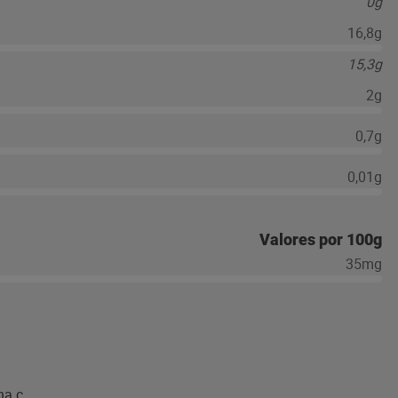
0g
16,8g
15,3g
2g
0,7g
0,01g
Valores por 100g
35mg
na c