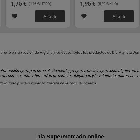
1,75 €
1,95 €
(1,46 €/LITRO)
(5,20 €/KILO)
Añadir
Añadir
 precio en la sección de Higiene y cuidado. Todos los productos de Dia Planeta Ju
ormación que aparece en el etiquetado, ya que es posible que exista alguna variaci
 y así como cuanta información de carácter obligatorio y/o voluntario aparezcan e
 de la fruta pueden variar en función de la zona de reparto.
Dia Supermercado online