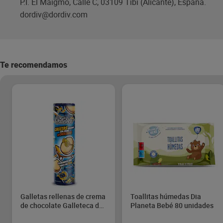
P.I. El Maigmó, Calle C, 03109 Tibi (Alicante), España.
dordiv@dordiv.com
Te recomendamos
Galletas rellenas de crema
Toallitas húmedas Dia
de chocolate Galleteca de
Planeta Bebé 80 unidades
Dia 500 g