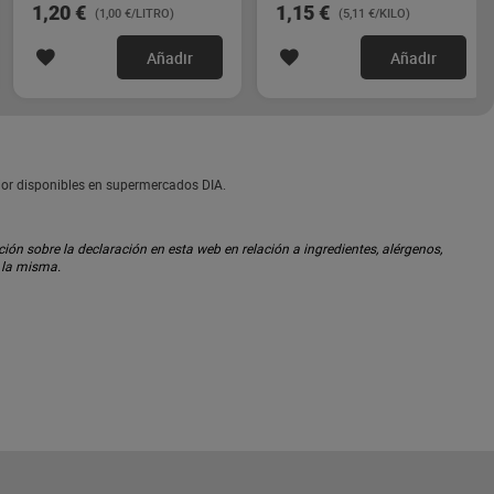
1,20 €
1,15 €
(1,00 €/LITRO)
(5,11 €/KILO)
Añadir
Añadir
nior disponibles en supermercados DIA.
ón sobre la declaración en esta web en relación a ingredientes, alérgenos,
n la misma.