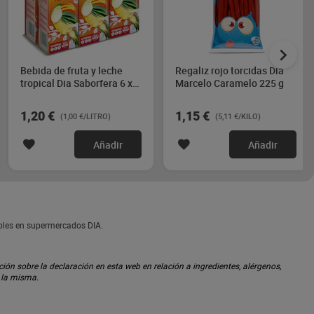
Bebida de fruta y leche
Regaliz rojo torcidas Dia
tropical Dia Saborfera 6 x
Marcelo Caramelo 225 g
200 ml
1,20 €
1,15 €
(1,00 €/LITRO)
(5,11 €/KILO)
Añadir
Añadir
ibles en supermercados DIA.
ón sobre la declaración en esta web en relación a ingredientes, alérgenos,
n la misma.