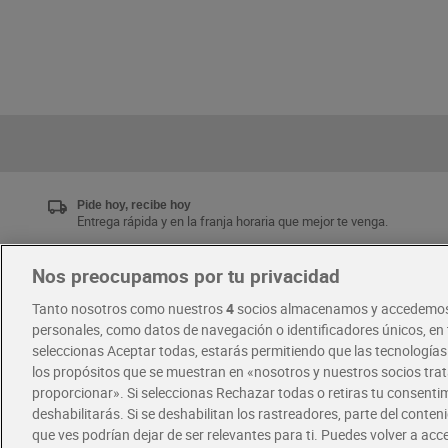
Pide hoy, recibe hoy
Entrega rápida y en la franja horaria que mejor te venga.
Nos preocupamos por tu privacidad
Únete al CLUB Dia
Tanto nosotros como nuestros
4
socios almacenamos y accedemos
Disfruta las ventajas y ofertas exclusivas.
personales, como datos de navegación o identificadores únicos, en t
Descárgate la APP Dia
seleccionas Aceptar todas, estarás permitiendo que las tecnología
los propósitos que se muestran en «nosotros y nuestros socios tr
proporcionar». Si seleccionas Rechazar todas o retiras tu consentim
·
·
RECETAS
COMER MEJOR CADA DIA
deshabilitarás. Si se deshabilitan los rastreadores, parte del conten
que ves podrían dejar de ser relevantes para ti. Puedes volver a ac