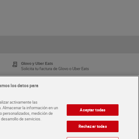
Glovo y Uber Eats
Solicita tu factura de Glovo o Uber Eats
amos los datos para
Tarjeta MaX Dia
Te devuelve hasta 8€/mes de tus compras.
alizar activamente las
¡Solicita tu tarjeta de crédito aquí!
ón. Almacenar la información en un
Aceptar todas
ido personalizados, medición de
 desarrollo de servicios.
·
ABRE TU TIENDA
DIA CORPORATE
Rechazar todas