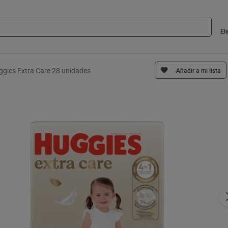
El
uggies Extra Care 28 unidades
Añadir a mi lista