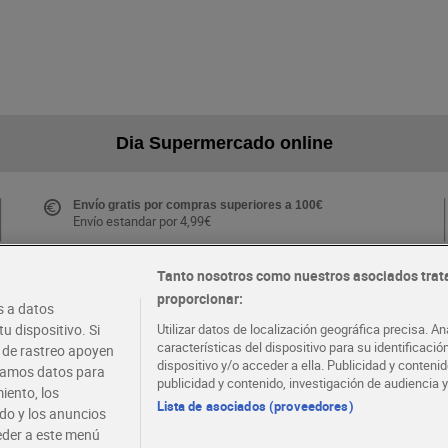
Dia Supermercado online
Envío gratis por compras superiores a 100€
Envío estandar por 4,99€
Tanto nosotros como nuestros asociados trat
proporcionar:
Folletos y Tiendas
 a datos
Descubre las mejores ofertas y busca tu tienda más
u dispositivo. Si
Utilizar datos de localización geográfica precisa. An
cercana
características del dispositivo para su identificaci
s de rastreo apoyen
dispositivo y/o acceder a ella. Publicidad y conten
atamos datos para
publicidad y contenido, investigación de audiencia y
iento, los
·
·
EMPLEO
COLABORA CON DIA
Lista de asociados (proveedores)
ido y los anuncios
ceder a este menú