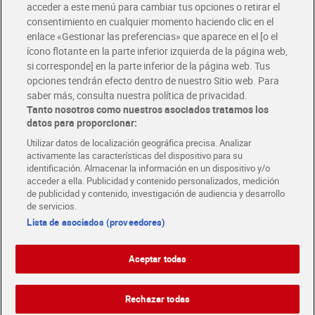
acceder a este menú para cambiar tus opciones o retirar el
Disfruta las ventajas y ofertas exclusivas.
consentimiento en cualquier momento haciendo clic en el
Descárgate la APP Dia
enlace «Gestionar las preferencias» que aparece en el [o el
ícono flotante en la parte inferior izquierda de la página web,
Folletos y Tiendas
Descubre las mejores ofertas y busca tu tienda más cercana
si corresponde] en la parte inferior de la página web. Tus
opciones tendrán efecto dentro de nuestro Sitio web. Para
saber más, consulta nuestra política de privacidad.
Tarjeta MaX Dia
Tanto nosotros como nuestros asociados tratamos los
Te devuelve hasta 8€/mes de tus compras.
datos para proporcionar:
¡Solicita tu tarjeta de crédito aquí!
Utilizar datos de localización geográfica precisa. Analizar
activamente las características del dispositivo para su
RECETAS
COMER MEJOR CADA DIA
EMPLEO
identificación. Almacenar la información en un dispositivo y/o
acceder a ella. Publicidad y contenido personalizados, medición
COLABORA CON DIA
ABRE TU TIENDA
DIA CORPORATE
de publicidad y contenido, investigación de audiencia y desarrollo
de servicios.
Lista de asociados (proveedores)
Aceptar todas
Atención al cliente
Español
Español
Català
Rechazar todas