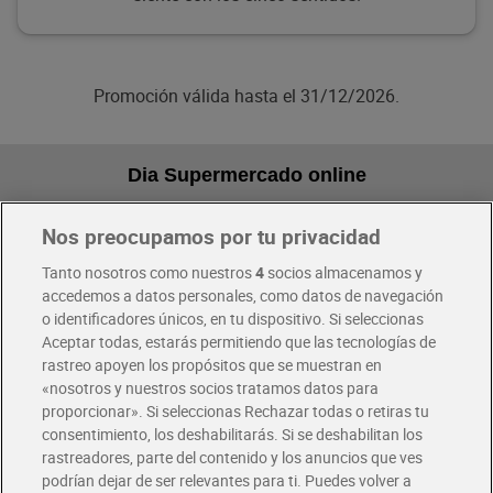
Promoción válida hasta el 31/12/2026.
Dia Supermercado online
Nos preocupamos por tu privacidad
Pide hoy, recibe hoy
Entrega rápida y en la franja horaria que mejor te venga.
Tanto nosotros como nuestros
4
socios almacenamos y
accedemos a datos personales, como datos de navegación
o identificadores únicos, en tu dispositivo. Si seleccionas
Envío gratis por compras superiores a 100€
Envío estandar por 4,99€
Aceptar todas, estarás permitiendo que las tecnologías de
rastreo apoyen los propósitos que se muestran en
«nosotros y nuestros socios tratamos datos para
Glovo y Uber Eats
proporcionar». Si seleccionas Rechazar todas o retiras tu
Solicita tu factura de Glovo o Uber Eats
consentimiento, los deshabilitarás. Si se deshabilitan los
rastreadores, parte del contenido y los anuncios que ves
podrían dejar de ser relevantes para ti. Puedes volver a
Únete al CLUB Dia