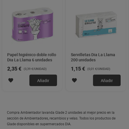
personas con algún tipo de sensibilidad a los perfumes
deben tomar precauciones al usar este producto. Los
ambientadores no sustituyen a los buenos hábitos de
higiene. Conserve el recipiente principal para consultar
las precauciones de uso. En caso de accidente consultar
al Servicio Médico de Información Toxicológica. Tel.: 91
562 04 20
Papel higiénico doble rollo
Servilletas Dia La Llama
Dia La Llama 6 unidades
200 unidades
2,35 €
1,15 €
(0,39 €/UNIDAD)
(0,01 €/UNIDAD)
Añadir
Añadir
Compra Ambientador lavanda Glade 2 unidades al mejor precio en la
sección de Ambientadores, recambios y velas. Todos los productos de
Glade disponibles en supermercados DIA.