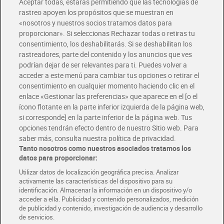
Aceptar todas, estarás permitiendo que las tecnologías de
Envío estandar por 4,99€
rastreo apoyen los propósitos que se muestran en
«nosotros y nuestros socios tratamos datos para
Glovo y Uber Eats
proporcionar». Si seleccionas Rechazar todas o retiras tu
Solicita tu factura de Glovo o Uber Eats
consentimiento, los deshabilitarás. Si se deshabilitan los
rastreadores, parte del contenido y los anuncios que ves
podrían dejar de ser relevantes para ti. Puedes volver a
Únete al CLUB Dia
acceder a este menú para cambiar tus opciones o retirar el
Disfruta las ventajas y ofertas exclusivas.
consentimiento en cualquier momento haciendo clic en el
Descárgate la APP Dia
enlace «Gestionar las preferencias» que aparece en el [o el
ícono flotante en la parte inferior izquierda de la página web,
Folletos y Tiendas
si corresponde] en la parte inferior de la página web. Tus
Descubre las mejores ofertas y busca tu tienda más cercana
opciones tendrán efecto dentro de nuestro Sitio web. Para
saber más, consulta nuestra política de privacidad.
Tanto nosotros como nuestros asociados tratamos los
Tarjeta MaX Dia
Te devuelve hasta 8€/mes de tus compras.
datos para proporcionar:
¡Solicita tu tarjeta de crédito aquí!
Utilizar datos de localización geográfica precisa. Analizar
activamente las características del dispositivo para su
RECETAS
COMER MEJOR CADA DIA
EMPLEO
identificación. Almacenar la información en un dispositivo y/o
acceder a ella. Publicidad y contenido personalizados, medición
COLABORA CON DIA
ABRE TU TIENDA
DIA CORPORATE
de publicidad y contenido, investigación de audiencia y desarrollo
de servicios.