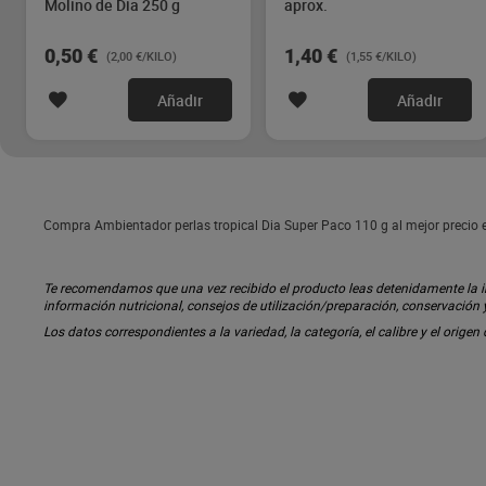
Molino de Dia 250 g
aprox.
0,50 €
1,40 €
(2,00 €/KILO)
(1,55 €/KILO)
Añadir
Añadir
Compra Ambientador perlas tropical Dia Super Paco 110 g al mejor precio 
Te recomendamos que una vez recibido el producto leas detenidamente la inf
información nutricional, consejos de utilización/preparación, conservación
Los datos correspondientes a la variedad, la categoría, el calibre y el origen