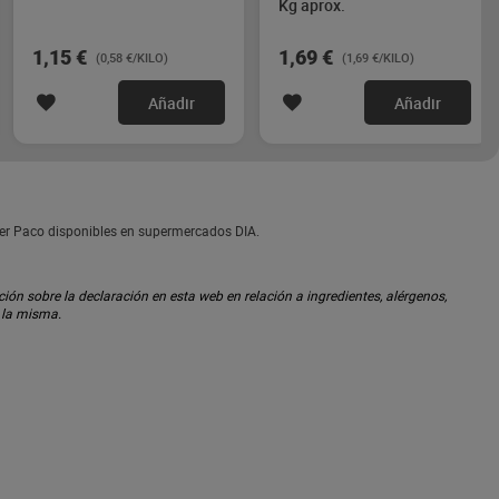
Kg aprox.
1,15 €
1,69 €
(0,58 €/KILO)
(1,69 €/KILO)
Añadir
Añadir
per Paco disponibles en supermercados DIA.
ón sobre la declaración en esta web en relación a ingredientes, alérgenos,
n la misma.