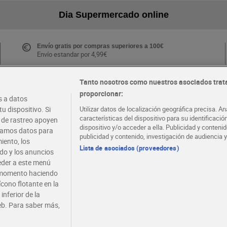
Dia Supermercado online
Envío gratis por compras superiores a 100€
Envío estandar por 4,99€
Tanto nosotros como nuestros asociados trat
proporcionar:
Folletos y Tiendas
 a datos
Descubre las mejores ofertas y busca tu tienda más
u dispositivo. Si
Utilizar datos de localización geográfica precisa. An
cercana
características del dispositivo para su identificaci
s de rastreo apoyen
dispositivo y/o acceder a ella. Publicidad y conten
atamos datos para
publicidad y contenido, investigación de audiencia y
iento, los
·
·
EMPLEO
COLABORA CON DIA
Lista de asociados (proveedores)
ido y los anuncios
ceder a este menú
r momento haciendo
ícono flotante en la
inferior de la
eb. Para saber más,
viso legal
Condiciones de compra