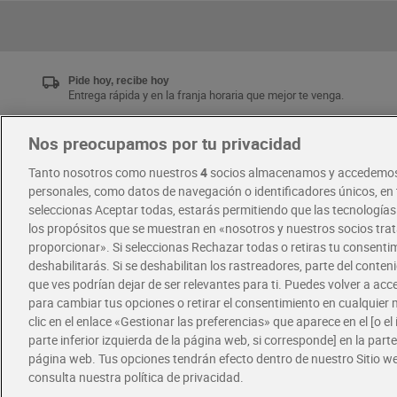
Pide hoy, recibe hoy
Entrega rápida y en la franja horaria que mejor te venga.
Nos preocupamos por tu privacidad
Únete al CLUB Dia
Tanto nosotros como nuestros
4
socios almacenamos y accedemos
Disfruta las ventajas y ofertas exclusivas.
personales, como datos de navegación o identificadores únicos, en t
Descárgate la APP Dia
seleccionas Aceptar todas, estarás permitiendo que las tecnología
los propósitos que se muestran en «nosotros y nuestros socios tr
proporcionar». Si seleccionas Rechazar todas o retiras tu consentim
·
·
RECETAS
COMER MEJOR CADA DIA
deshabilitarás. Si se deshabilitan los rastreadores, parte del conten
que ves podrían dejar de ser relevantes para ti. Puedes volver a ac
para cambiar tus opciones o retirar el consentimiento en cualquie
clic en el enlace «Gestionar las preferencias» que aparece en el [o el 
parte inferior izquierda de la página web, si corresponde] en la parte 
página web. Tus opciones tendrán efecto dentro de nuestro Sitio w
consulta nuestra política de privacidad.
Política de privacidad
Política de cookies
A