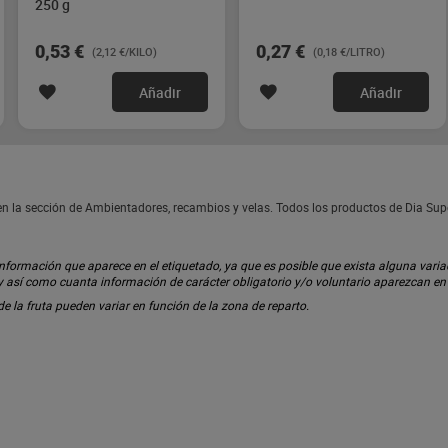
250 g
0,53 €
0,27 €
(2,12 €/KILO)
(0,18 €/LITRO)
Añadir
Añadir
en la sección de Ambientadores, recambios y velas. Todos los productos de Dia Su
ormación que aparece en el etiquetado, ya que es posible que exista alguna variaci
 y así como cuanta información de carácter obligatorio y/o voluntario aparezcan e
 de la fruta pueden variar en función de la zona de reparto.