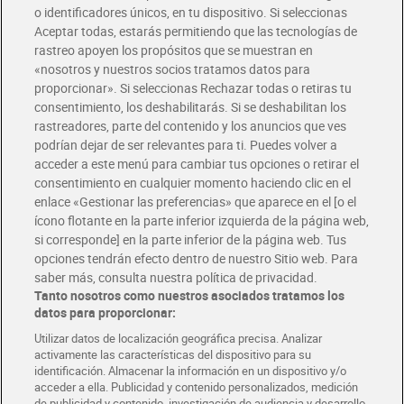
o identificadores únicos, en tu dispositivo. Si seleccionas
Envío gratis por compras superiores a 100€
Aceptar todas, estarás permitiendo que las tecnologías de
Envío estandar por 4,99€
rastreo apoyen los propósitos que se muestran en
«nosotros y nuestros socios tratamos datos para
Glovo y Uber Eats
proporcionar». Si seleccionas Rechazar todas o retiras tu
Solicita tu factura de Glovo o Uber Eats
consentimiento, los deshabilitarás. Si se deshabilitan los
rastreadores, parte del contenido y los anuncios que ves
podrían dejar de ser relevantes para ti. Puedes volver a
Únete al CLUB Dia
acceder a este menú para cambiar tus opciones o retirar el
Disfruta las ventajas y ofertas exclusivas.
consentimiento en cualquier momento haciendo clic en el
Descárgate la APP Dia
enlace «Gestionar las preferencias» que aparece en el [o el
ícono flotante en la parte inferior izquierda de la página web,
Folletos y Tiendas
si corresponde] en la parte inferior de la página web. Tus
Descubre las mejores ofertas y busca tu tienda más cercana
opciones tendrán efecto dentro de nuestro Sitio web. Para
saber más, consulta nuestra política de privacidad.
Tanto nosotros como nuestros asociados tratamos los
Tarjeta MaX Dia
Te devuelve hasta 8€/mes de tus compras.
datos para proporcionar:
¡Solicita tu tarjeta de crédito aquí!
Utilizar datos de localización geográfica precisa. Analizar
activamente las características del dispositivo para su
RECETAS
COMER MEJOR CADA DIA
EMPLEO
identificación. Almacenar la información en un dispositivo y/o
acceder a ella. Publicidad y contenido personalizados, medición
COLABORA CON DIA
ABRE TU TIENDA
DIA CORPORATE
de publicidad y contenido, investigación de audiencia y desarrollo