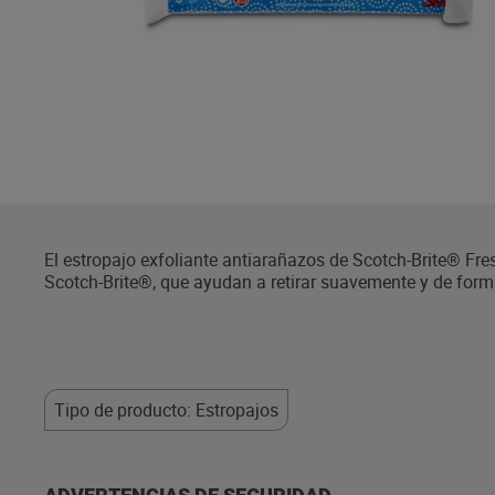
El estropajo exfoliante antiarañazos de Scotch-Brite® Fr
Scotch-Brite®, que ayudan a retirar suavemente y de forma
atrapada en el estropajo. Elimine rápidamente restos quem
forma especial protege las uñas durante las tareas de li
Tipo de producto: Estropajos