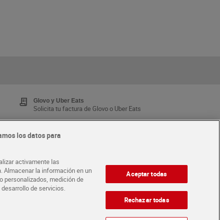
Glovo y Uber Eats
Solicita tu factura de Glovo o Uber Eats
amos los datos para
Tarjeta MaX Dia
Te devuelve hasta 8€/mes de tus compras.
alizar activamente las
¡Solicita tu tarjeta de crédito aquí!
ón. Almacenar la información en un
Aceptar todas
ido personalizados, medición de
 desarrollo de servicios.
·
ABRE TU TIENDA
DIA CORPORATE
Rechazar todas