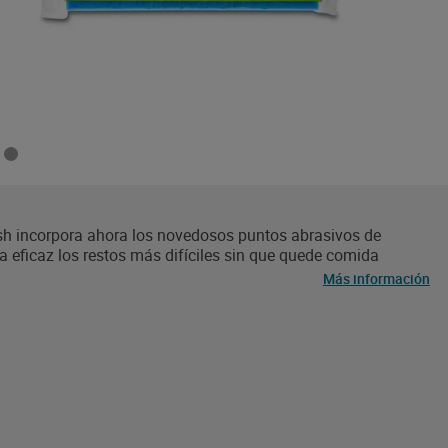
esh incorpora ahora los novedosos puntos abrasivos de
 eficaz los restos más difíciles sin que quede comida
ados difíciles con este estropajo que se mantiene limpio. Su
Más información
mpieza más exigentes.