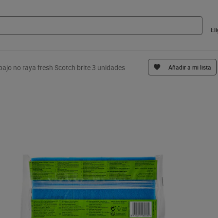
El
pajo no raya fresh Scotch brite 3 unidades
Añadir a mi lista