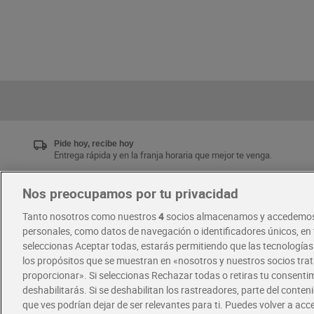
Pide hoy, recibe hoy
Entrega rápida y en la franja horaria que mejor te venga.
Nos preocupamos por tu privacidad
Únete al CLUB Dia
Tanto nosotros como nuestros
4
socios almacenamos y accedemos
Disfruta las ventajas y ofertas exclusivas.
personales, como datos de navegación o identificadores únicos, en t
Descárgate la APP Dia
seleccionas Aceptar todas, estarás permitiendo que las tecnología
los propósitos que se muestran en «nosotros y nuestros socios tr
proporcionar». Si seleccionas Rechazar todas o retiras tu consentim
·
·
RECETAS
COMER MEJOR CADA DIA
deshabilitarás. Si se deshabilitan los rastreadores, parte del conten
que ves podrían dejar de ser relevantes para ti. Puedes volver a ac