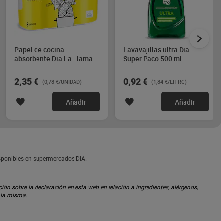
Papel de cocina
Lavavajillas ultra Dia
absorbente Dia La Llama 3
Super Paco 500 ml
unidades
2,35 €
0,92 €
(0,78 €/UNIDAD)
(1,84 €/LITRO)
Añadir
Añadir
disponibles en supermercados DIA.
ón sobre la declaración en esta web en relación a ingredientes, alérgenos,
n la misma.