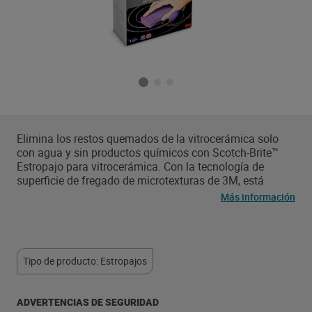
Elimina los restos quemados de la vitrocerámica solo
con agua y sin productos químicos con Scotch-Brite™
Estropajo para vitrocerámica. Con la tecnología de
superficie de fregado de microtexturas de 3M, está
específicamente diseñado para limpiar vitrocerámicas
Más información
sin usar productos químicos ni dejar arañazos. También
tiene una forma de agarre fácil y se aclara fácilmente
después del uso. No limpies más fuerte, limpia de forma
más inteligente. Aprovecha nuestros más de 60 años de
Tipo de producto: Estropajos
experiencia en el desarrollo de productos de limpieza
con Scotch-Brite®.
ADVERTENCIAS DE SEGURIDAD