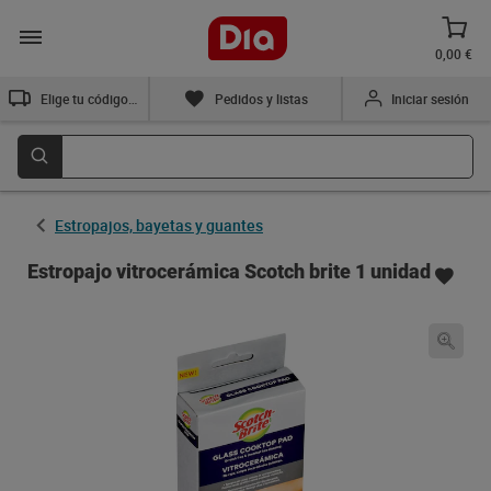
0,00 €
Elige tu código postal
Pedidos y listas
Iniciar sesión
Estropajos, bayetas y guantes
Estropajo vitrocerámica Scotch brite 1 unidad