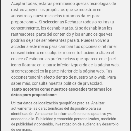
Aceptar todas, estarás permitiendo que las tecnologías de
Envío estandar por 4,99€
rastreo apoyen los propósitos que se muestran en
«nosotros y nuestros socios tratamos datos para
Glovo y Uber Eats
proporcionar». Si seleccionas Rechazar todas o retiras tu
Solicita tu factura de Glovo o Uber Eats
consentimiento, los deshabilitarás. Si se deshabilitan los
rastreadores, parte del contenido y los anuncios que ves
podrían dejar de ser relevantes para ti. Puedes volver a
Únete al CLUB Dia
acceder a este menú para cambiar tus opciones o retirar el
Disfruta las ventajas y ofertas exclusivas.
consentimiento en cualquier momento haciendo clic en el
Descárgate la APP Dia
enlace «Gestionar las preferencias» que aparece en el [o el
ícono flotante en la parte inferior izquierda de la página web,
Folletos y Tiendas
si corresponde] en la parte inferior de la página web. Tus
Descubre las mejores ofertas y busca tu tienda más cercana
opciones tendrán efecto dentro de nuestro Sitio web. Para
saber más, consulta nuestra política de privacidad.
Tanto nosotros como nuestros asociados tratamos los
Tarjeta MaX Dia
Te devuelve hasta 8€/mes de tus compras.
datos para proporcionar:
¡Solicita tu tarjeta de crédito aquí!
Utilizar datos de localización geográfica precisa. Analizar
activamente las características del dispositivo para su
RECETAS
COMER MEJOR CADA DIA
EMPLEO
identificación. Almacenar la información en un dispositivo y/o
acceder a ella. Publicidad y contenido personalizados, medición
COLABORA CON DIA
ABRE TU TIENDA
DIA CORPORATE
de publicidad y contenido, investigación de audiencia y desarrollo
de servicios.