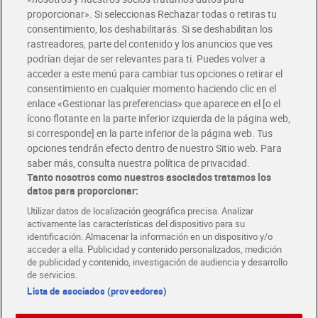
Glovo y Uber Eats
proporcionar». Si seleccionas Rechazar todas o retiras tu
Solicita tu factura de Glovo o Uber Eats
consentimiento, los deshabilitarás. Si se deshabilitan los
rastreadores, parte del contenido y los anuncios que ves
podrían dejar de ser relevantes para ti. Puedes volver a
Únete al CLUB Dia
acceder a este menú para cambiar tus opciones o retirar el
Disfruta las ventajas y ofertas exclusivas.
consentimiento en cualquier momento haciendo clic en el
Descárgate la APP Dia
enlace «Gestionar las preferencias» que aparece en el [o el
ícono flotante en la parte inferior izquierda de la página web,
Folletos y Tiendas
si corresponde] en la parte inferior de la página web. Tus
Descubre las mejores ofertas y busca tu tienda más cercana
opciones tendrán efecto dentro de nuestro Sitio web. Para
saber más, consulta nuestra política de privacidad.
Tanto nosotros como nuestros asociados tratamos los
Tarjeta MaX Dia
Te devuelve hasta 8€/mes de tus compras.
datos para proporcionar:
¡Solicita tu tarjeta de crédito aquí!
Utilizar datos de localización geográfica precisa. Analizar
activamente las características del dispositivo para su
RECETAS
COMER MEJOR CADA DIA
EMPLEO
identificación. Almacenar la información en un dispositivo y/o
acceder a ella. Publicidad y contenido personalizados, medición
COLABORA CON DIA
ABRE TU TIENDA
DIA CORPORATE
de publicidad y contenido, investigación de audiencia y desarrollo
de servicios.
Lista de asociados (proveedores)