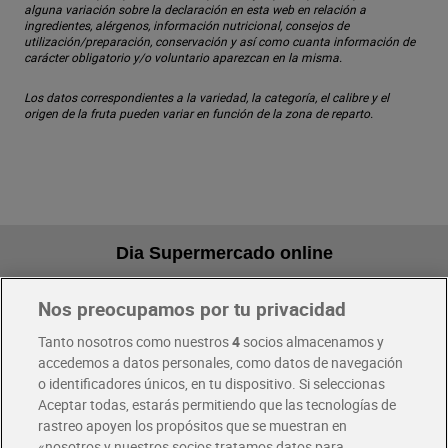
alguna variación sobre la declaración en esta web en relación a
ingredientes, alérgenos, información nutricional, consejos de
utilización/preparación, conservación y así como cuanta información de
carácter obligatorio y/o voluntario aparezcan en la misma.
Los datos correspondientes a la variedad, la categoría, el calibre y el
origen de la fruta pueden variar en función de la zona de reparto.
Dia Supermercado online
Nos preocupamos por tu privacidad
Pide hoy, recibe hoy
Entrega rápida y en la franja horaria que mejor te venga.
Tanto nosotros como nuestros
4
socios almacenamos y
accedemos a datos personales, como datos de navegación
o identificadores únicos, en tu dispositivo. Si seleccionas
Envío gratis por compras superiores a 100€
Aceptar todas, estarás permitiendo que las tecnologías de
Envío estandar por 4,99€
rastreo apoyen los propósitos que se muestran en
«nosotros y nuestros socios tratamos datos para