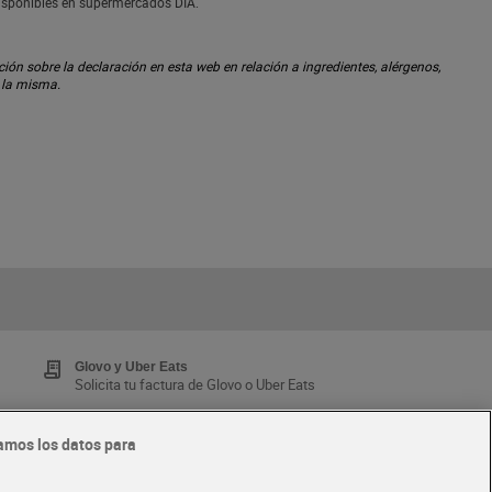
disponibles en supermercados DIA.
ón sobre la declaración en esta web en relación a ingredientes, alérgenos,
n la misma.
Glovo y Uber Eats
Solicita tu factura de Glovo o Uber Eats
amos los datos para
Tarjeta MaX Dia
Te devuelve hasta 8€/mes de tus compras.