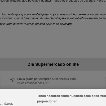
sección de Estropajos, bayetas y guantes. Todos los productos de Dia Super Paco 
ormación que aparece en el etiquetado, ya que es posible que exista alguna variaci
 y así como cuanta información de carácter obligatorio y/o voluntario aparezcan e
 de la fruta pueden variar en función de la zona de reparto.
Dia Supermercado online
Envío gratis por compras superiores a 100€
Envío estandar por 4,99€
Tanto nosotros como nuestros asociados trat
proporcionar:
Folletos y Tiendas
 a datos
Descubre las mejores ofertas y busca tu tienda más