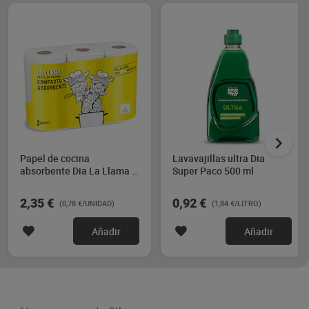
Papel de cocina
Lavavajillas ultra Dia
absorbente Dia La Llama 3
Super Paco 500 ml
unidades
2,35 €
0,92 €
(0,78 €/UNIDAD)
(1,84 €/LITRO)
Añadir
Añadir