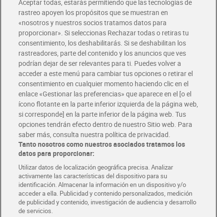
Aceptar todas, estarás permitiendo que las tecnologías de
Envío estandar por 4,99€
rastreo apoyen los propósitos que se muestran en
«nosotros y nuestros socios tratamos datos para
Glovo y Uber Eats
proporcionar». Si seleccionas Rechazar todas o retiras tu
Solicita tu factura de Glovo o Uber Eats
consentimiento, los deshabilitarás. Si se deshabilitan los
rastreadores, parte del contenido y los anuncios que ves
podrían dejar de ser relevantes para ti. Puedes volver a
Únete al CLUB Dia
acceder a este menú para cambiar tus opciones o retirar el
Disfruta las ventajas y ofertas exclusivas.
consentimiento en cualquier momento haciendo clic en el
Descárgate la APP Dia
enlace «Gestionar las preferencias» que aparece en el [o el
ícono flotante en la parte inferior izquierda de la página web,
Folletos y Tiendas
si corresponde] en la parte inferior de la página web. Tus
Descubre las mejores ofertas y busca tu tienda más cercana
opciones tendrán efecto dentro de nuestro Sitio web. Para
saber más, consulta nuestra política de privacidad.
Tanto nosotros como nuestros asociados tratamos los
Tarjeta MaX Dia
Te devuelve hasta 8€/mes de tus compras.
datos para proporcionar:
¡Solicita tu tarjeta de crédito aquí!
Utilizar datos de localización geográfica precisa. Analizar
activamente las características del dispositivo para su
RECETAS
COMER MEJOR CADA DIA
EMPLEO
identificación. Almacenar la información en un dispositivo y/o
acceder a ella. Publicidad y contenido personalizados, medición
COLABORA CON DIA
ABRE TU TIENDA
DIA CORPORATE
de publicidad y contenido, investigación de audiencia y desarrollo
de servicios.