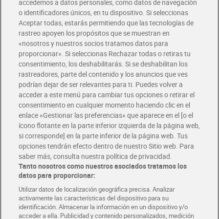
accedemos a datos personales, como datos de navegación
o identificadores únicos, en tu dispositivo. Si seleccionas
Envío gratis por compras superiores a 100€
Aceptar todas, estarás permitiendo que las tecnologías de
Envío estandar por 4,99€
rastreo apoyen los propósitos que se muestran en
«nosotros y nuestros socios tratamos datos para
Glovo y Uber Eats
proporcionar». Si seleccionas Rechazar todas o retiras tu
Solicita tu factura de Glovo o Uber Eats
consentimiento, los deshabilitarás. Si se deshabilitan los
rastreadores, parte del contenido y los anuncios que ves
podrían dejar de ser relevantes para ti. Puedes volver a
Únete al CLUB Dia
acceder a este menú para cambiar tus opciones o retirar el
Disfruta las ventajas y ofertas exclusivas.
consentimiento en cualquier momento haciendo clic en el
Descárgate la APP Dia
enlace «Gestionar las preferencias» que aparece en el [o el
ícono flotante en la parte inferior izquierda de la página web,
Folletos y Tiendas
si corresponde] en la parte inferior de la página web. Tus
Descubre las mejores ofertas y busca tu tienda más cercana
opciones tendrán efecto dentro de nuestro Sitio web. Para
saber más, consulta nuestra política de privacidad.
Tanto nosotros como nuestros asociados tratamos los
Tarjeta MaX Dia
Te devuelve hasta 8€/mes de tus compras.
datos para proporcionar:
¡Solicita tu tarjeta de crédito aquí!
Utilizar datos de localización geográfica precisa. Analizar
activamente las características del dispositivo para su
RECETAS
COMER MEJOR CADA DIA
EMPLEO
identificación. Almacenar la información en un dispositivo y/o
acceder a ella. Publicidad y contenido personalizados, medición