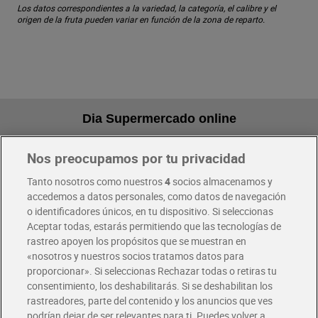
Los datos correspondientes a la variedad, la categoría, el calibre y el
origen de la fruta pueden variar en función de la zona de reparto.
Dia Supermercado online
Nos preocupamos por tu privacidad
Pide hoy, recibe hoy
Entrega rápida y en la franja horaria que mejor te venga.
Tanto nosotros como nuestros
4
socios almacenamos y
accedemos a datos personales, como datos de navegación
o identificadores únicos, en tu dispositivo. Si seleccionas
Envío gratis por compras superiores a 100€
Aceptar todas, estarás permitiendo que las tecnologías de
Envío estandar por 4,99€
rastreo apoyen los propósitos que se muestran en
«nosotros y nuestros socios tratamos datos para
Glovo y Uber Eats
proporcionar». Si seleccionas Rechazar todas o retiras tu
Solicita tu factura de Glovo o Uber Eats
consentimiento, los deshabilitarás. Si se deshabilitan los
rastreadores, parte del contenido y los anuncios que ves
podrían dejar de ser relevantes para ti. Puedes volver a