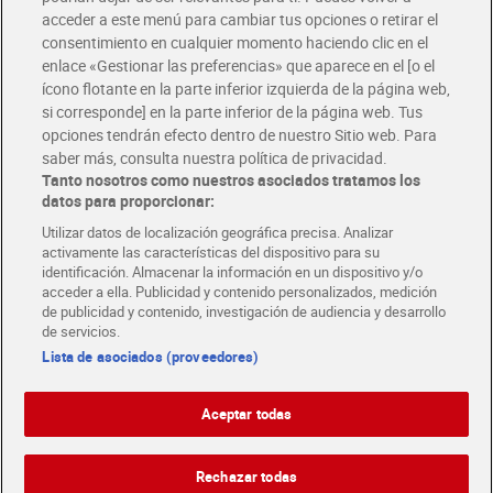
Únete al CLUB Dia
acceder a este menú para cambiar tus opciones o retirar el
Disfruta las ventajas y ofertas exclusivas.
consentimiento en cualquier momento haciendo clic en el
Descárgate la APP Dia
enlace «Gestionar las preferencias» que aparece en el [o el
ícono flotante en la parte inferior izquierda de la página web,
Folletos y Tiendas
si corresponde] en la parte inferior de la página web. Tus
Descubre las mejores ofertas y busca tu tienda más cercana
opciones tendrán efecto dentro de nuestro Sitio web. Para
saber más, consulta nuestra política de privacidad.
Tanto nosotros como nuestros asociados tratamos los
Tarjeta MaX Dia
Te devuelve hasta 8€/mes de tus compras.
datos para proporcionar:
¡Solicita tu tarjeta de crédito aquí!
Utilizar datos de localización geográfica precisa. Analizar
activamente las características del dispositivo para su
RECETAS
COMER MEJOR CADA DIA
EMPLEO
identificación. Almacenar la información en un dispositivo y/o
acceder a ella. Publicidad y contenido personalizados, medición
COLABORA CON DIA
ABRE TU TIENDA
DIA CORPORATE
de publicidad y contenido, investigación de audiencia y desarrollo
de servicios.
Lista de asociados (proveedores)
Aceptar todas
Atención al cliente
Español
Español
Català
Rechazar todas