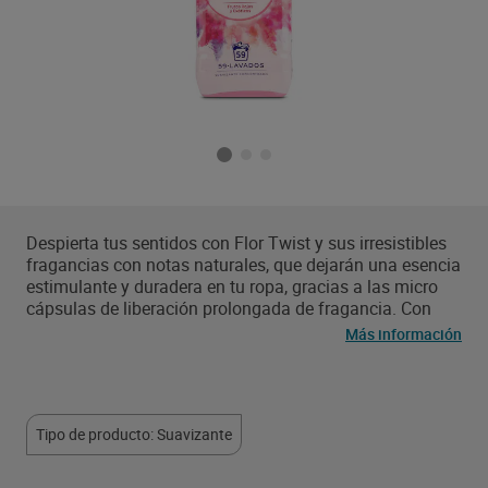
Despierta tus sentidos con Flor Twist y sus irresistibles
fragancias con notas naturales, que dejarán una esencia
estimulante y duradera en tu ropa, gracias a las micro
cápsulas de liberación prolongada de fragancia. Con
Flor Twist Frutos Rojos podrás disfrutar de una
Más información
fragancia que combina frutos rojos y frutos exóticos con
preciosas rosas, jazmín, orquídea, maracuyá y
frambuesa. Un buen equilibrio entre flores y frutas que
dejerá una sensación de perfume duradeeera. Además,
Tipo de producto: Suavizante
es compatible con todos los tipos de tejido y productos
de lavado y la nueva botella es 100% reciclable.