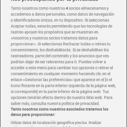
Entrega rápida y en la franja horaria que mejor te venga.
Tanto nosotros como nuestros
4
socios almacenamos y
accedemos a datos personales, como datos de navegación
o identificadores únicos, en tu dispositivo. Si seleccionas
Envío gratis por compras superiores a 100€
Aceptar todas, estarás permitiendo que las tecnologías de
Envío estandar por 4,99€
rastreo apoyen los propósitos que se muestran en
«nosotros y nuestros socios tratamos datos para
Glovo y Uber Eats
proporcionar». Si seleccionas Rechazar todas o retiras tu
Solicita tu factura de Glovo o Uber Eats
consentimiento, los deshabilitarás. Si se deshabilitan los
rastreadores, parte del contenido y los anuncios que ves
podrían dejar de ser relevantes para ti. Puedes volver a
Únete al CLUB Dia
acceder a este menú para cambiar tus opciones o retirar el
Disfruta las ventajas y ofertas exclusivas.
consentimiento en cualquier momento haciendo clic en el
Descárgate la APP Dia
enlace «Gestionar las preferencias» que aparece en el [o el
ícono flotante en la parte inferior izquierda de la página web,
Folletos y Tiendas
si corresponde] en la parte inferior de la página web. Tus
Descubre las mejores ofertas y busca tu tienda más cercana
opciones tendrán efecto dentro de nuestro Sitio web. Para
saber más, consulta nuestra política de privacidad.
Tanto nosotros como nuestros asociados tratamos los
Tarjeta MaX Dia
Te devuelve hasta 8€/mes de tus compras.
datos para proporcionar:
¡Solicita tu tarjeta de crédito aquí!
Utilizar datos de localización geográfica precisa. Analizar