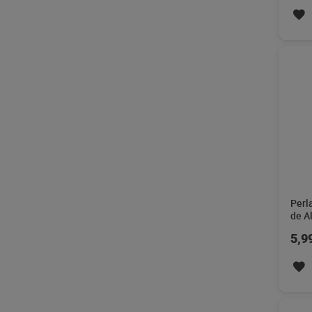
Perl
de A
5,9