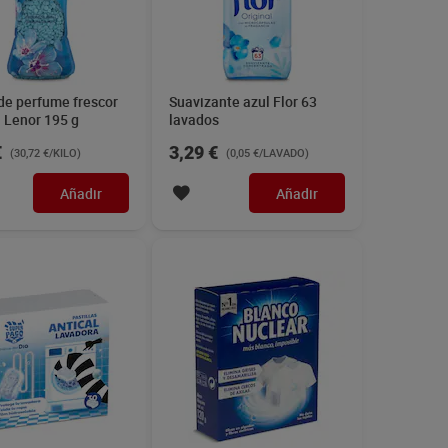
de perfume frescor
Suavizante azul Flor 63
l Lenor 195 g
lavados
€
3,29 €
(30,72 €/KILO)
(0,05 €/LAVADO)
Añadir
Añadir