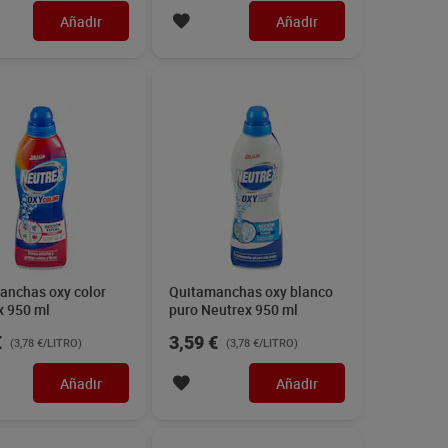
Añadir
Añadir
anchas oxy color
Quitamanchas oxy blanco
x 950 ml
puro Neutrex 950 ml
€
3,59 €
(3,78 €/LITRO)
(3,78 €/LITRO)
Añadir
Añadir