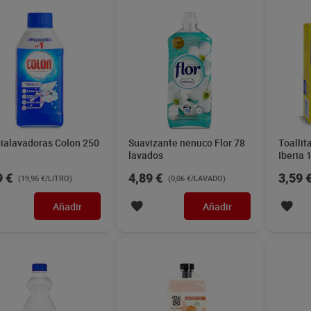
ialavadoras Colon 250
Suavizante nenuco Flor 78
Toallit
lavados
Iberia 
9 €
4,89 €
3,59 
(19,96 €/LITRO)
(0,06 €/LAVADO)
Añadir
Añadir