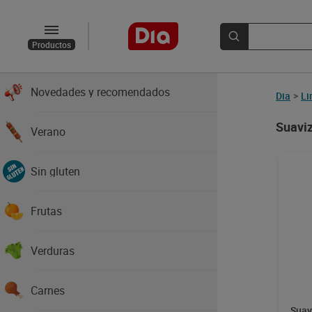
Productos
Novedades y recomendados
Dia
>
Li
Suaviz
Verano
Sin gluten
Frutas
Verduras
Carnes
Suav