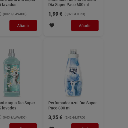
5 lavados
Dia Super Paco 600 ml
€
1,99 €
(0,02 €/LAVADO)
(3,32 €/LITRO)
Añadir
Añadir
ante aqua Dia Super
Perfumador azul Dia Super
5 lavados
Paco 600 ml
€
3,25 €
(0,03 €/LAVADO)
(5,42 €/LITRO)