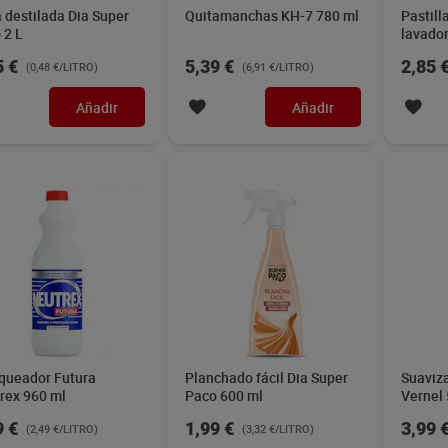
 destilada Dia Super
Quitamanchas KH-7 780 ml
Pastill
 2 L
lavador
unidad
5 €
5,39 €
2,85 
(0,48 €/LITRO)
(6,91 €/LITRO)
Añadir
Añadir
queador Futura
Planchado fácil Dia Super
Suaviza
rex 960 ml
Paco 600 ml
Vernel 
9 €
1,99 €
3,99 
(2,49 €/LITRO)
(3,32 €/LITRO)