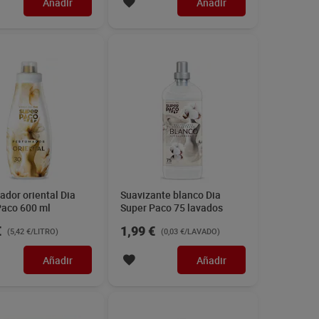
Añadir
Añadir
dor oriental Dia
Suavizante blanco Dia
Paco 600 ml
Super Paco 75 lavados
€
1,99 €
(5,42 €/LITRO)
(0,03 €/LAVADO)
Añadir
Añadir