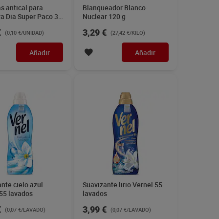
as antical para
Blanqueador Blanco
a Dia Super Paco 30
Nuclear 120 g
es
€
3,29 €
(0,10 €/UNIDAD)
(27,42 €/KILO)
Añadir
Añadir
nte cielo azul
Suavizante lirio Vernel 55
55 lavados
lavados
€
3,99 €
(0,07 €/LAVADO)
(0,07 €/LAVADO)