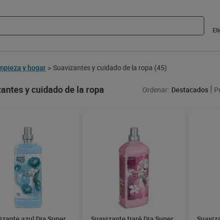
El
mpieza y hogar
Suavizantes y cuidado de la ropa
(45)
>
antes y cuidado de la ropa
Ordenar:
Destacados
P
izante azul Dia Super
Suavizante tiaré Dia Super
Suaviza