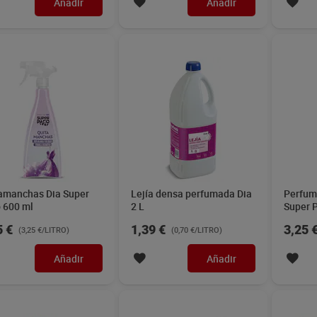
Añadir
Añadir
amanchas Dia Super
Lejía densa perfumada Dia
Perfuma
 600 ml
2 L
Super 
5 €
1,39 €
3,25 
(3,25 €/LITRO)
(0,70 €/LITRO)
Añadir
Añadir