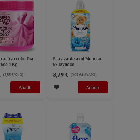
 activo color Dia
Suavizante azul Mimosin
Paco 1 Kg
69 lavados
€
3,79 €
(3,55 €/KILO)
(0,05 €/LAVADO)
Añadir
Añadir