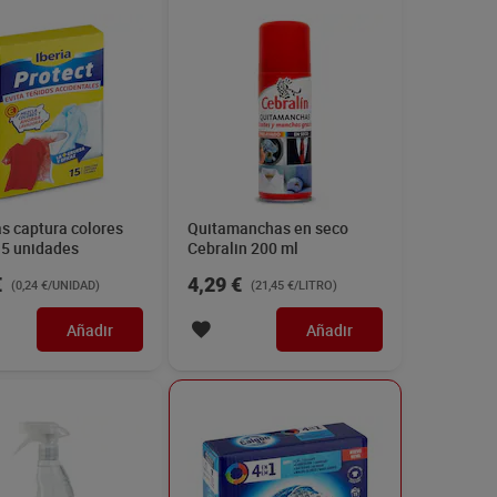
as captura colores
Quitamanchas en seco
15 unidades
Cebralin 200 ml
€
4,29 €
(0,24 €/UNIDAD)
(21,45 €/LITRO)
Añadir
Añadir