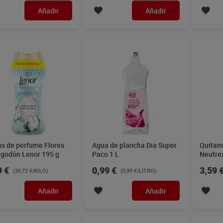
Añadir
Añadir
as de perfume Flores
Agua de plancha Dia Super
Quitam
lgodón Lenor 195 g
Paco 1 L
Neutre
9 €
0,99 €
3,59 
(30,72 €/KILO)
(0,99 €/LITRO)
Añadir
Añadir