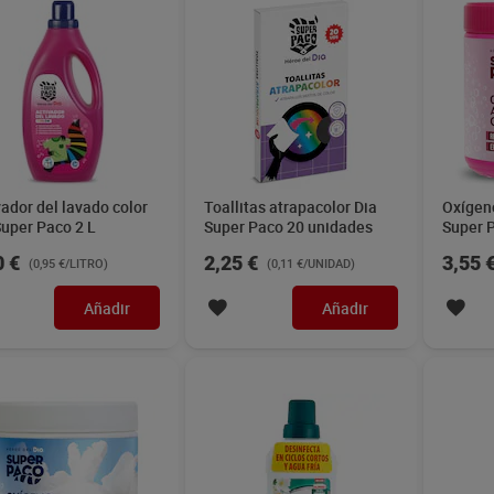
vador del lavado color
Toallitas atrapacolor Dia
Oxígeno
Super Paco 2 L
Super Paco 20 unidades
Super 
0 €
2,25 €
3,55 
(0,95 €/LITRO)
(0,11 €/UNIDAD)
Añadir
Añadir