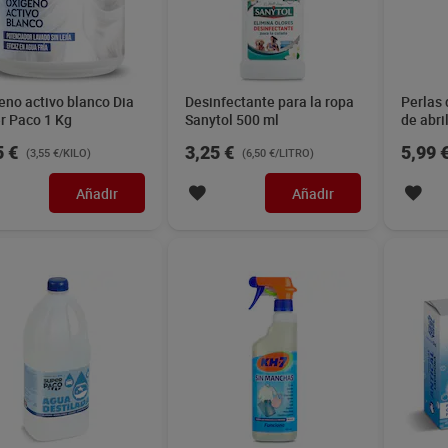
eno activo blanco Dia
Desinfectante para la ropa
Perlas 
r Paco 1 Kg
Sanytol 500 ml
de abri
5 €
3,25 €
5,99 
(3,55 €/KILO)
(6,50 €/LITRO)
Añadir
Añadir