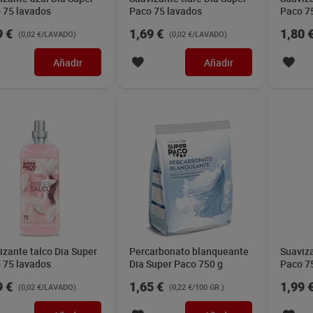
 75 lavados
Paco 75 lavados
Paco 7
9 €
1,69 €
1,80 
(0,02 €/LAVADO)
(0,02 €/LAVADO)
Añadir
Añadir
izante talco Dia Super
Percarbonato blanqueante
Suaviz
 75 lavados
Dia Super Paco 750 g
Paco 7
9 €
1,65 €
1,99 
(0,02 €/LAVADO)
(0,22 €/100 GR.)