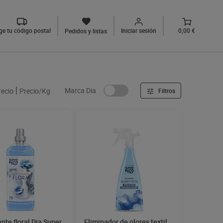
ige tu código postal
Iniciar sesión
0,00 €
Pedidos y listas
Marca Dia
recio
Precio/Kg
Filtros
nte floral Dia Super
Eliminador de olores textil