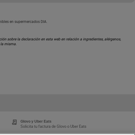
onibles en supermercados DIA.
ón sobre la declaración en esta web en relación a ingredientes, alérgenos,
n la misma.
Glovo y Uber Eats
Solicita tu factura de Glovo o Uber Eats