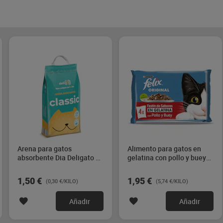
Arena para gatos
Alimento para gatos en
absorbente Dia Deligato 5
gelatina con pollo y buey
Kg
Felix 340 g
1,50 €
1,95 €
(0,30 €/KILO)
(5,74 €/KILO)
Añadir
Añadir