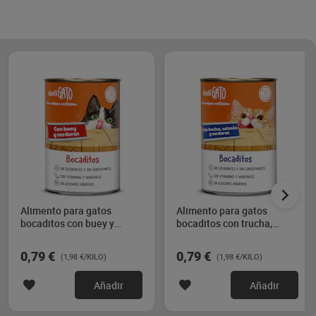
Alimento para gatos
Alimento para gatos
bocaditos con buey y
bocaditos con trucha,
verduras Dia Deligato 400
salmón y verduras Dia
g
Deligato 400 g
0,79 €
0,79 €
(1,98 €/KILO)
(1,98 €/KILO)
Añadir
Añadir