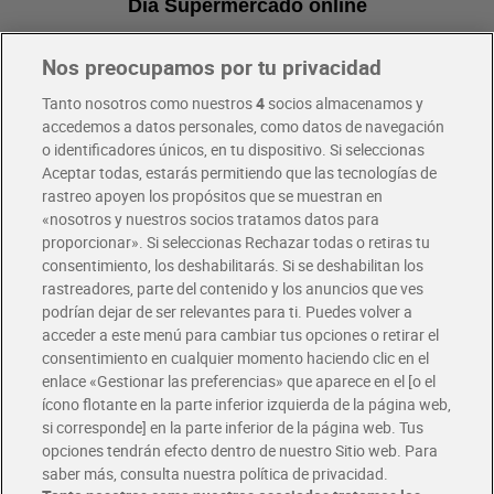
Dia Supermercado online
Nos preocupamos por tu privacidad
Pide hoy, recibe hoy
Entrega rápida y en la franja horaria que mejor te venga.
Tanto nosotros como nuestros
4
socios almacenamos y
accedemos a datos personales, como datos de navegación
o identificadores únicos, en tu dispositivo. Si seleccionas
Envío gratis por compras superiores a 100€
Aceptar todas, estarás permitiendo que las tecnologías de
Envío estandar por 4,99€
rastreo apoyen los propósitos que se muestran en
«nosotros y nuestros socios tratamos datos para
Glovo y Uber Eats
proporcionar». Si seleccionas Rechazar todas o retiras tu
Solicita tu factura de Glovo o Uber Eats
consentimiento, los deshabilitarás. Si se deshabilitan los
rastreadores, parte del contenido y los anuncios que ves
podrían dejar de ser relevantes para ti. Puedes volver a
Únete al CLUB Dia
acceder a este menú para cambiar tus opciones o retirar el
Disfruta las ventajas y ofertas exclusivas.
consentimiento en cualquier momento haciendo clic en el
Descárgate la APP Dia
enlace «Gestionar las preferencias» que aparece en el [o el
ícono flotante en la parte inferior izquierda de la página web,
Folletos y Tiendas
si corresponde] en la parte inferior de la página web. Tus
Descubre las mejores ofertas y busca tu tienda más cercana
opciones tendrán efecto dentro de nuestro Sitio web. Para
saber más, consulta nuestra política de privacidad.
Tarjeta MaX Dia