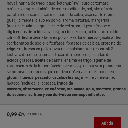
haya], harina de
trigo
, agua, ketchup(4%) [puré de tomate,
azúcar, vinagre, almidón de maíz modificado, sal, almidón de
patata modificado, aceite refinado de colza, espesante (goma
guar), pimienta, clavo en polvo, aroma natural), margarina
[aceite de palma, agua, aceite de colza, emulgente (mono y
digliceridos de ácidos grasos), aceite de coco, acidulante (acido
citrico)],
leche
desnatada en polvo, levadura,
huevo
, gasificantes
(carbonatos de sodio, difosfatos, fosfatos de calcio), proteina de
trigo
, sal,
huevo
en polvo, azúcar, emulsionantes (estearoil-2-
lactilato de sodio, ésteres cítricos de mono y digliceridos de
ácidos grasos), aceite de palma, enzima de
trigo
, agente de
tratamiento de la harina (ácido ascórbico). En nuestra panadería
se hornean productos que contienen: Cereales que contienen
gluten
,
huevos
,
pescado
,
cacahuetes
,
soja
, leche y derivados
lácteos (incluida la lactosa),
frutos de
cáscara
,
altramuces
,
crustáceos
,
moluscos
,
apio
,
mostaza
,
granos
de sésamo
,
sulfitos y sus derivados correspondientes.
0,99 €
(9,17 €/KILO)
Añadir