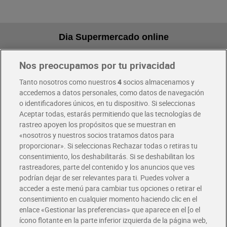
Dia Supermercado online
Nos preocupamos por tu privacidad
Pide hoy, recibe hoy
Entrega rápida y en la franja horaria que mejor te venga.
Tanto nosotros como nuestros
4
socios almacenamos y
accedemos a datos personales, como datos de navegación
o identificadores únicos, en tu dispositivo. Si seleccionas
Envío gratis por compras superiores a 100€
Aceptar todas, estarás permitiendo que las tecnologías de
Envío estandar por 4,99€
rastreo apoyen los propósitos que se muestran en
«nosotros y nuestros socios tratamos datos para
Glovo y Uber Eats
proporcionar». Si seleccionas Rechazar todas o retiras tu
Solicita tu factura de Glovo o Uber Eats
consentimiento, los deshabilitarás. Si se deshabilitan los
rastreadores, parte del contenido y los anuncios que ves
podrían dejar de ser relevantes para ti. Puedes volver a
Únete al CLUB Dia
acceder a este menú para cambiar tus opciones o retirar el
Disfruta las ventajas y ofertas exclusivas.
consentimiento en cualquier momento haciendo clic en el
Descárgate la APP Dia
enlace «Gestionar las preferencias» que aparece en el [o el
ícono flotante en la parte inferior izquierda de la página web,
Folletos y Tiendas