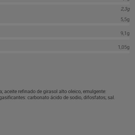
2,3g
5,5g
9,1g
1,05g
a; aceite refinado de girasol alto oleico, emulgente:
gasificantes: carbonato ácido de sodio, difosfatos; sal.