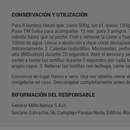
CONSERVACIÓN Y UTILIZACIÓN
Para 6 burritos tienes que: carne 500g, ajo x1, queso 150
Paso TM Salsa para acompañar. 15 min. para 3 amigos. 1. 
cebolla hasta que se poche. Freír y remover la carne a fu
100ml de agua. Llevar a ebullición y dejar cocer destapa
deliciosamente. 2. Calentar lastortillas: Microondas: perf
alta (800vatios) durante 35 segundos. Abrir el envase y sep
sartén y tostar las tortillas durante 5 segundos por cada
propio vapor. 3. Rellenar las tortillas con lechuga, carn
Conservar en lugar fresco y seco. Una vez abierto, cerrar e
congelarse en casa. Descongelar completamente antes de
INFORMACIÓN DEL RESPONSABLE
General Mills Ibérica S.A.U.
Serrano Galvache, 56, Complejo Parque Norte, Edificio Ál