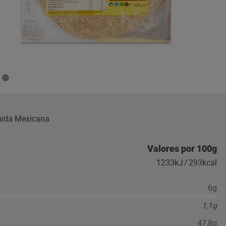
omida Mexicana
Valores por 100g
1233kJ
/
293kcal
6g
1,1g
47,8g