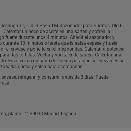
g, lechuga x1, Old El Paso TM Sazonador para Burritos, Old El
Calentar un poco de aceite en una sartén y sofreír la
ego fuerte durante unos 4 minutos. Añadir el sazonador y
do durante 10 minutos o hasta que la salsa espese y huela
orar el envase y ponerlo en el microondas. Calentar a potencia
arar las tortillas. Vuelta y vuelta en la sartén: Calentar una
 lado. Envolver en un paño de cocina para que se cuezan en su
e sazonada, queso y salsa para acompañar.
l envase, refrigerar y consumir antes de 3 días. Puede
 usar.
amo, planta 12, 28033 Madrid, España.