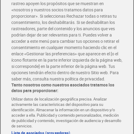
rastreo apoyen los propósitos que se muestran en
«nosotros y nuestros socios tratamos datos para
Glovo y Uber Eats
proporcionar». Si seleccionas Rechazar todas o retiras tu
Solicita tu factura de Glovo o Uber Eats
consentimiento, los deshabilitarás. Si se deshabilitan los
rastreadores, parte del contenido y los anuncios que ves
podrían dejar de ser relevantes para ti. Puedes volver a
Únete al CLUB Dia
acceder a este menú para cambiar tus opciones o retirar el
Disfruta las ventajas y ofertas exclusivas.
consentimiento en cualquier momento haciendo clic en el
Descárgate la APP Dia
enlace «Gestionar las preferencias» que aparece en el [o el
ícono flotante en la parte inferior izquierda de la página web,
Folletos y Tiendas
si corresponde] en la parte inferior de la página web. Tus
Descubre las mejores ofertas y busca tu tienda más cercana
opciones tendrán efecto dentro de nuestro Sitio web. Para
saber más, consulta nuestra política de privacidad.
Tanto nosotros como nuestros asociados tratamos los
Tarjeta MaX Dia
Te devuelve hasta 8€/mes de tus compras.
datos para proporcionar:
¡Solicita tu tarjeta de crédito aquí!
Utilizar datos de localización geográfica precisa. Analizar
activamente las características del dispositivo para su
RECETAS
COMER MEJOR CADA DIA
EMPLEO
identificación. Almacenar la información en un dispositivo y/o
acceder a ella. Publicidad y contenido personalizados, medición
COLABORA CON DIA
ABRE TU TIENDA
DIA CORPORATE
de publicidad y contenido, investigación de audiencia y desarrollo
de servicios.
Lista de asociados (proveedores)