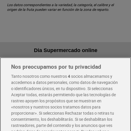
Los datos correspondientes a la variedad, la categoría, el calibre y el
origen de la fruta pueden variar en función de la zona de reparto.
Dia Supermercado online
Nos preocupamos por tu privacidad
Pide hoy, recibe hoy
Entrega rápida y en la franja horaria que mejor te venga.
Tanto nosotros como nuestros
4
socios almacenamos y
accedemos a datos personales, como datos de navegación
o identificadores únicos, en tu dispositivo. Si seleccionas
Envío gratis por compras superiores a 100€
Aceptar todas, estarás permitiendo que las tecnologías de
Envío estandar por 4,99€
rastreo apoyen los propósitos que se muestran en
«nosotros y nuestros socios tratamos datos para
Glovo y Uber Eats
proporcionar». Si seleccionas Rechazar todas o retiras tu
Solicita tu factura de Glovo o Uber Eats
consentimiento, los deshabilitarás. Si se deshabilitan los
rastreadores, parte del contenido y los anuncios que ves