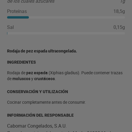
de los cuales azúcares
1g
Proteínas
18,5g
Sal
0,15g
Rodaja de pez espada ultracongelada.
INGREDIENTES
Rodaja de
pez espada
(Xiphias gladius). Puede contener trazas
de
moluscos
y
crustáceos
.
CONSERVACIÓN Y UTILIZACIÓN
Cocinar completamente antes de consumir.
INFORMACIÓN DEL RESPONSABLE
Cabomar Congelados, S.A.U.