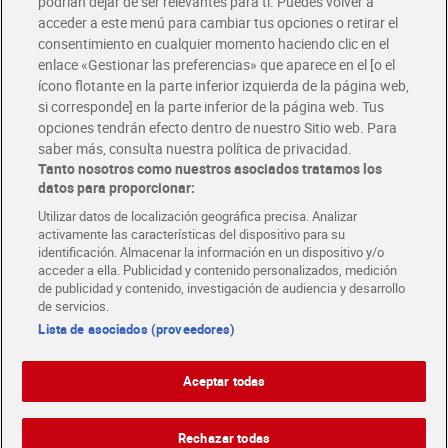
podrían dejar de ser relevantes para ti. Puedes volver a
Únete al CLUB Dia
acceder a este menú para cambiar tus opciones o retirar el
Disfruta las ventajas y ofertas exclusivas.
consentimiento en cualquier momento haciendo clic en el
Descárgate la APP Dia
enlace «Gestionar las preferencias» que aparece en el [o el
ícono flotante en la parte inferior izquierda de la página web,
Folletos y Tiendas
si corresponde] en la parte inferior de la página web. Tus
Descubre las mejores ofertas y busca tu tienda más cercana
opciones tendrán efecto dentro de nuestro Sitio web. Para
saber más, consulta nuestra política de privacidad.
Tanto nosotros como nuestros asociados tratamos los
Tarjeta MaX Dia
Te devuelve hasta 8€/mes de tus compras.
datos para proporcionar:
¡Solicita tu tarjeta de crédito aquí!
Utilizar datos de localización geográfica precisa. Analizar
activamente las características del dispositivo para su
RECETAS
COMER MEJOR CADA DIA
EMPLEO
identificación. Almacenar la información en un dispositivo y/o
acceder a ella. Publicidad y contenido personalizados, medición
COLABORA CON DIA
ABRE TU TIENDA
DIA CORPORATE
de publicidad y contenido, investigación de audiencia y desarrollo
de servicios.
Lista de asociados (proveedores)
Aceptar todas
Atención al cliente
Español
Español
Català
Rechazar todas