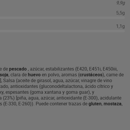
9,9g
5,5g
1,1g
ne de
pescado
, azúcar, estabilizantes (E420, E451i, E450iii,
soja
, clara de
huevo
en polvo, aromas (
crustáceos
), carne de
], Salsa (aceite de girasol, agua, azúcar, vinagre de vino
ado, antioxidantes (gluconodeltalactona, ácido cítrico y
ky, espesantes (goma xantana y goma guar), y
 (23%) [piña, agua, azúcar, antioxidante (E-300), acidulante
es (E-330, E-260)). Puede contener trazas de
gluten
,
mostaza
,