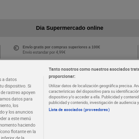
Dia Supermercado online
Envío gratis por compras superiores a 100€
Envío estandar por 4,99€
Tanto nosotros como nuestros asociados trat
proporcionar:
Folletos y Tiendas
 a datos
Descubre las mejores ofertas y busca tu tienda más
u dispositivo. Si
Utilizar datos de localización geográfica precisa. An
cercana
características del dispositivo para su identificaci
s de rastreo apoyen
dispositivo y/o acceder a ella. Publicidad y conten
atamos datos para
publicidad y contenido, investigación de audiencia y
iento, los
·
·
EMPLEO
COLABORA CON DIA
Lista de asociados (proveedores)
ido y los anuncios
ceder a este menú
r momento haciendo
ícono flotante en la
inferior de la