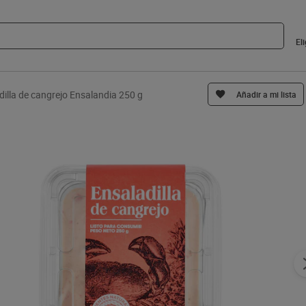
El
dilla de cangrejo Ensalandia 250 g
Añadir a mi lista