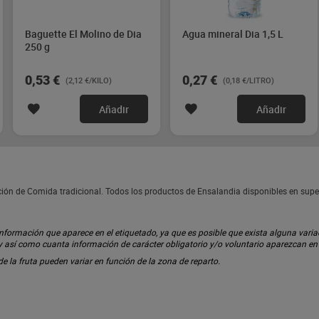
Baguette El Molino de Dia
Agua mineral Dia 1,5 L
250 g
0,53 €
0,27 €
(2,12 €/KILO)
(0,18 €/LITRO)
Añadir
Añadir
cción de Comida tradicional. Todos los productos de Ensalandia disponibles en sup
ormación que aparece en el etiquetado, ya que es posible que exista alguna variaci
 y así como cuanta información de carácter obligatorio y/o voluntario aparezcan e
 de la fruta pueden variar en función de la zona de reparto.