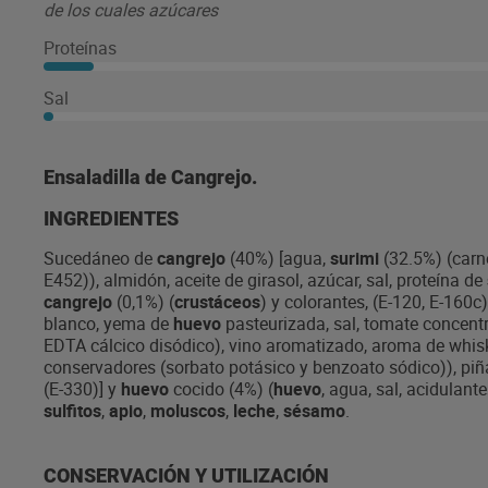
de los cuales azúcares
Proteínas
Sal
Ensaladilla de Cangrejo.
INGREDIENTES
Sucedáneo de
cangrejo
(40%) [agua,
surimi
(32.5%) (car
E452)), almidón, aceite de girasol, azúcar, sal, proteína de
cangrejo
(0,1%) (
crustáceos
) y colorantes, (E-120, E-160c)
blanco, yema de
huevo
pasteurizada, sal, tomate concentr
EDTA cálcico disódico), vino aromatizado, aroma de whis
conservadores (sorbato potásico y benzoato sódico)), piña
(E-330)] y
huevo
cocido (4%) (
huevo
, agua, sal, acidulant
sulfitos
,
apio
,
moluscos
,
leche
,
sésamo
.
CONSERVACIÓN Y UTILIZACIÓN