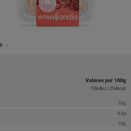
Valores por 100g
1064kJ
/
254kcal
18g
4,8g
18g