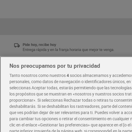
Pide hoy, recibe hoy
Entrega rápida y en la franja horaria que mejor te venga.
Nos preocupamos por tu privacidad
Únete al CLUB Dia
Tanto nosotros como nuestros
4
socios almacenamos y accedemos
Disfruta las ventajas y ofertas exclusivas.
personales, como datos de navegación o identificadores únicos, en t
Descárgate la APP Dia
seleccionas Aceptar todas, estarás permitiendo que las tecnología
los propósitos que se muestran en «nosotros y nuestros socios tr
proporcionar». Si seleccionas Rechazar todas o retiras tu consentim
·
·
RECETAS
COMER MEJOR CADA DIA
deshabilitarás. Si se deshabilitan los rastreadores, parte del conten
que ves podrían dejar de ser relevantes para ti. Puedes volver a ac
para cambiar tus opciones o retirar el consentimiento en cualquie
clic en el enlace «Gestionar las preferencias» que aparece en el [o el 
parte inferior izquierda de la página web, si corresponde] en la parte 