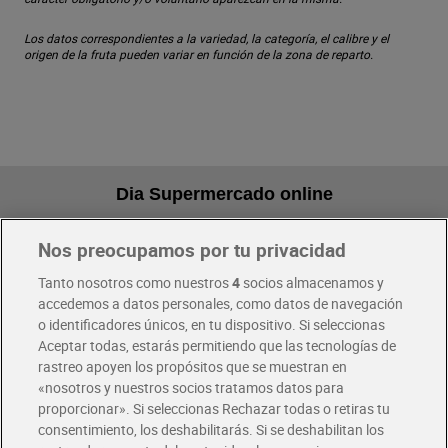
Los datos correspondientes a la variedad, la categoría, el calibre y el
origen de la fruta pueden variar en función de la zona de reparto.
Dia Supermercado online
Nos preocupamos por tu privacidad
Pide hoy, recibe hoy
Entrega rápida y en la franja horaria que mejor te venga.
Tanto nosotros como nuestros
4
socios almacenamos y
accedemos a datos personales, como datos de navegación
o identificadores únicos, en tu dispositivo. Si seleccionas
Envío gratis por compras superiores a 100€
Aceptar todas, estarás permitiendo que las tecnologías de
Envío estandar por 4,99€
rastreo apoyen los propósitos que se muestran en
«nosotros y nuestros socios tratamos datos para
Glovo y Uber Eats
proporcionar». Si seleccionas Rechazar todas o retiras tu
Solicita tu factura de Glovo o Uber Eats
consentimiento, los deshabilitarás. Si se deshabilitan los