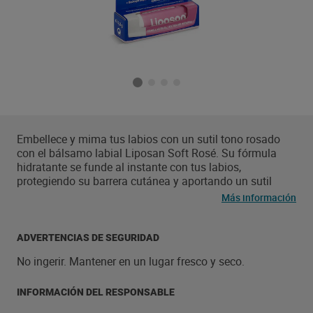
Embellece y mima tus labios con un sutil tono rosado
con el bálsamo labial Liposan Soft Rosé. Su fórmula
hidratante se funde al instante con tus labios,
protegiendo su barrera cutánea y aportando un sutil
toque rosado que realza el color natural de tus labios.
Más información
Protege tus labios del frío, el viento y la sequedad
gracias a su fórmula mejorada y enriquecida con
Manteca de Karité y aceites de origen natural
ADVERTENCIAS DE SEGURIDAD
enriquecidos con Vitaminas. ¡Disfruta de unos labios
No ingerir. Mantener en un lugar fresco y seco.
suaves e hidratados durante 24 horas! Clínicamente
probado.
INFORMACIÓN DEL RESPONSABLE