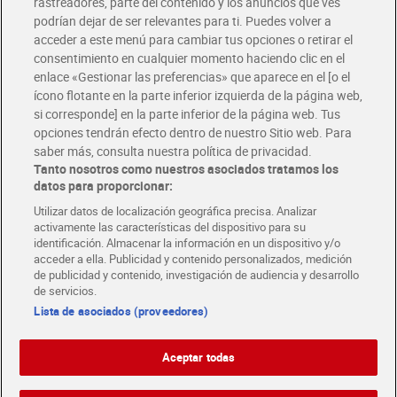
rastreadores, parte del contenido y los anuncios que ves
podrían dejar de ser relevantes para ti. Puedes volver a
Únete al CLUB Dia
acceder a este menú para cambiar tus opciones o retirar el
Disfruta las ventajas y ofertas exclusivas.
consentimiento en cualquier momento haciendo clic en el
Descárgate la APP Dia
enlace «Gestionar las preferencias» que aparece en el [o el
ícono flotante en la parte inferior izquierda de la página web,
Folletos y Tiendas
si corresponde] en la parte inferior de la página web. Tus
Descubre las mejores ofertas y busca tu tienda más cercana
opciones tendrán efecto dentro de nuestro Sitio web. Para
saber más, consulta nuestra política de privacidad.
Tanto nosotros como nuestros asociados tratamos los
Tarjeta MaX Dia
Te devuelve hasta 8€/mes de tus compras.
datos para proporcionar:
¡Solicita tu tarjeta de crédito aquí!
Utilizar datos de localización geográfica precisa. Analizar
activamente las características del dispositivo para su
RECETAS
COMER MEJOR CADA DIA
EMPLEO
identificación. Almacenar la información en un dispositivo y/o
acceder a ella. Publicidad y contenido personalizados, medición
COLABORA CON DIA
ABRE TU TIENDA
DIA CORPORATE
de publicidad y contenido, investigación de audiencia y desarrollo
de servicios.
Lista de asociados (proveedores)
Aceptar todas
Atención al cliente
Español
Español