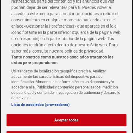
rastreadores, parte del contenido y los anuncios que ves
podrían dejar de ser relevantes para ti. Puedes volver a
Únete al CLUB Dia
acceder a este menú para cambiar tus opciones o retirar el
Disfruta las ventajas y ofertas exclusivas.
consentimiento en cualquier momento haciendo clic en el
Descárgate la APP Dia
enlace «Gestionar las preferencias» que aparece en el [o el
ícono flotante en la parte inferior izquierda de la página web,
Folletos y Tiendas
si corresponde] en la parte inferior de la página web. Tus
Descubre las mejores ofertas y busca tu tienda más cercana
opciones tendrán efecto dentro de nuestro Sitio web. Para
saber más, consulta nuestra política de privacidad.
Tanto nosotros como nuestros asociados tratamos los
Tarjeta MaX Dia
Te devuelve hasta 8€/mes de tus compras.
datos para proporcionar:
¡Solicita tu tarjeta de crédito aquí!
Utilizar datos de localización geográfica precisa. Analizar
activamente las características del dispositivo para su
RECETAS
COMER MEJOR CADA DIA
EMPLEO
identificación. Almacenar la información en un dispositivo y/o
acceder a ella. Publicidad y contenido personalizados, medición
COLABORA CON DIA
ABRE TU TIENDA
DIA CORPORATE
de publicidad y contenido, investigación de audiencia y desarrollo
de servicios.
Lista de asociados (proveedores)
Aceptar todas
Atención al cliente
Español
Español