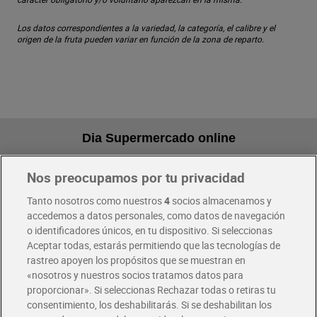
Los datos correspondientes a la variedad, la categoría, el calibre y el
origen de la fruta pueden variar en función de la zona de reparto.
Dia Supermercado online
Nos preocupamos por tu privacidad
Pide hoy, recibe hoy
Entrega rápida y en la franja horaria que mejor te venga.
Tanto nosotros como nuestros
4
socios almacenamos y
accedemos a datos personales, como datos de navegación
o identificadores únicos, en tu dispositivo. Si seleccionas
Envío gratis por compras superiores a 100€
Aceptar todas, estarás permitiendo que las tecnologías de
Envío estandar por 4,99€
rastreo apoyen los propósitos que se muestran en
«nosotros y nuestros socios tratamos datos para
Glovo y Uber Eats
proporcionar». Si seleccionas Rechazar todas o retiras tu
Solicita tu factura de Glovo o Uber Eats
consentimiento, los deshabilitarás. Si se deshabilitan los