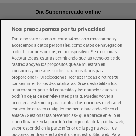
Dia Supermercado online
Nos preocupamos por tu privacidad
Pide hoy, recibe hoy
Entrega rápida y en la franja horaria que mejor te venga.
Tanto nosotros como nuestros
4
socios almacenamos y
accedemos a datos personales, como datos de navegación
o identificadores únicos, en tu dispositivo. Si seleccionas
Envío gratis por compras superiores a 100€
Aceptar todas, estarás permitiendo que las tecnologías de
Envío estandar por 4,99€
rastreo apoyen los propósitos que se muestran en
«nosotros y nuestros socios tratamos datos para
Glovo y Uber Eats
proporcionar». Si seleccionas Rechazar todas o retiras tu
Solicita tu factura de Glovo o Uber Eats
consentimiento, los deshabilitarás. Si se deshabilitan los
rastreadores, parte del contenido y los anuncios que ves
podrían dejar de ser relevantes para ti. Puedes volver a
Únete al CLUB Dia
acceder a este menú para cambiar tus opciones o retirar el
Disfruta las ventajas y ofertas exclusivas.
consentimiento en cualquier momento haciendo clic en el
Descárgate la APP Dia
enlace «Gestionar las preferencias» que aparece en el [o el
ícono flotante en la parte inferior izquierda de la página web,
Folletos y Tiendas
si corresponde] en la parte inferior de la página web. Tus
Descubre las mejores ofertas y busca tu tienda más cercana
opciones tendrán efecto dentro de nuestro Sitio web. Para